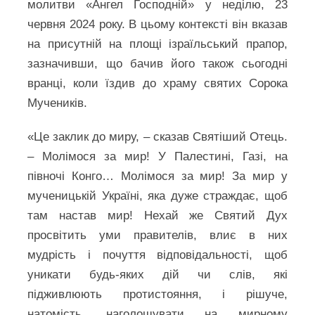
молитви «Ангел Господній» у неділю, 23
червня 2024 року. В цьому контексті він вказав
на присутній на площі ізраїльський прапор,
зазначивши, що бачив його також сьогодні
вранці, коли їздив до храму святих Сорока
Мучеників.
«Це заклик до миру, – сказав Святіший Отець.
– Молімося за мир! У Палестині, Газі, на
півночі Конго… Молімося за мир! За мир у
мученицькій Україні, яка дуже страждає, щоб
там настав мир! Нехай же Святий Дух
просвітить уми правителів, влиє в них
мудрість і почуття відповідальності, щоб
уникати будь-яких дій чи слів, які
підживлюють протистояння, і рішуче,
натомість, наголошувати на мирному