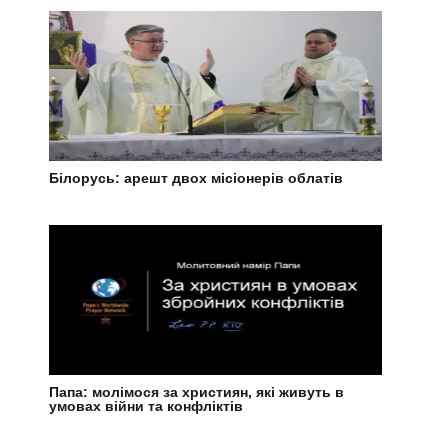
Білорусь: арешт двох місіонерів облатів
Папа: молімося за християн, які живуть в
умовах війни та конфліктів