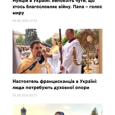
Нунцій в Україні: непокоїть чути, що
хтось благословляє війну. Папа – голос
миру
06.08.2026
10:53
Настоятель францисканців в Україні:
люди потребують духовної опори
05.08.2026
09:37