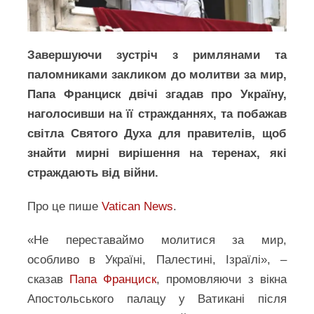
Завершуючи зустріч з римлянами та
паломниками закликом до молитви за мир,
Папа Франциск двічі згадав про Україну,
наголосивши на її стражданнях, та побажав
світла Святого Духа для правителів, щоб
знайти мирні вирішення на теренах, які
страждають від війни.
Про це пише
Vatican News
.
«Не переставаймо молитися за мир,
особливо в Україні, Палестині, Ізраїлі», –
сказав
Папа Франциск
, промовляючи з вікна
Апостольського палацу у Ватикані після