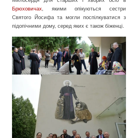
Милосердя для старших і хворих осіб в
Брюховичах
, якими опікуються сестри
Святого Йосифа та могли поспілкуватися з
підопічними дому, серед яких є також біженці.