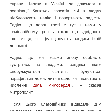
справи Церкви в Україні, за допомогу в
реалізації багатьох проєктів, які в людях
відбудовують надію і повертають радість.
Радію, що дорогі гості є тут з нами у
семінарійному гроні, a також, що відвідають
інші місця, які функціонують завдяки їхній
допомозі.
Радію, що ми маємо знову особисто
зустрітись із людьми, завдяки яким
споруджуються святині, будуються
парафіяльні доми, дитячі садочки і повстають
численні
діла милосердя
», – сказав
митрополит.
Після цього благодійники відвідали Дім