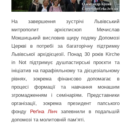
На завершення зустрічі Львівський
митрополит архієпископ Мечислав
Мокшицький висловив щиру подяку Допомозі
Церкві в потребі за багаторічну підтримку
Львівської архідієцезії. Понад 30 років Kirche
in Not підтримує душпастирські проєкти та
ініціатив на парафіяльному та дієцезіальному
рівнях, зокрема фінансово допомагає в
процесі формації та навчання монашим
згромадженням і семінаріям. Представники
організації, зокрема президент папського
фонду
Реґіна Лінч
запевнили в подальшій
допомозі та молитовній пам’яті.