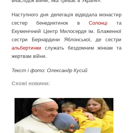
внаслідок війни, яка триває в Україні».
Наступного дня делегація відвідала монастир
сестер бенедиктинок в
Солонці
та
Екуменічний Центр Милосердя ім. Блаженної
сестри Бернардини Яблонської, де сестри
альбертинки
служать бездомним жінкам та
жертвам війни.
Текст і фото: Олександр Кусий
Схожі новини: