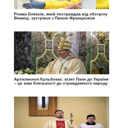
Роман Олексів, який постраждав від обстрілу
Вінниці, зустрівся з Папою Франциском
Архієпископ Кульбокас: візит Папи до України
– це знак близькості до страждаючого народу