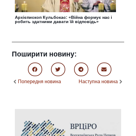
Архієпископ Кульбокас: «Війна формує нас і
робить здатними давати їй відповідь»
Поширити новину:
Попередня новина
Наступна новина