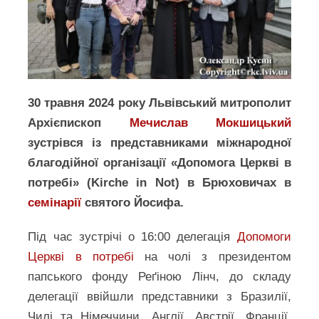
30 травня 2024 року Львівський митрополит
Архієпископ
Мечислав Мокшицький
зустрівся із представниками міжнародної
благодійної організації «Допомога Церкві в
потребі» (Kirche in Not) в Брюховичах в
семінарії
святого Йосифа.
Під час зустрічі о 16:00 делегація
Допомоги
Церкві в потребі
на чолі з президентом
папського фонду Реґіною Лінч, до складу
делегації ввійшли представники з Бразилії,
Чилі та Німеччини, Англії, Австрії, Франції,