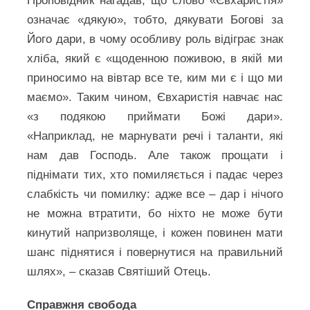
Проповідник нагадав, що слово «Євхаристія»
означає «дякую», тобто, дякувати Богові за
Його дари, в чому особливу роль відіграє знак
хліба, який є «щоденною поживою, в якій ми
приносимо на вівтар все те, ким ми є і що ми
маємо». Таким чином, Євхаристія навчає нас
«з подякою приймати Божі дари».
«Наприклад, не марнувати речі і таланти, які
нам дав Господь. Але також прощати і
піднімати тих, хто помиляється і падає через
слабкість чи помилку: адже все – дар і нічого
не можна втратити, бо ніхто не може бути
кинутий напризволяще, і кожен повинен мати
шанс піднятися і повернутися на правильний
шлях», – сказав Святіший Отець.
Справжня свобода