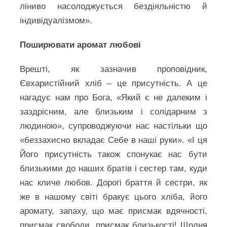
ліниво насолоджується бездіяльністю й
індивідуалізмом».
Поширювати аромат любові
Врешті, як зазначив проповідник,
Євхаристійний хліб – це присутність. А це
нагадує нам про Бога, «Який є не далеким і
заздрісним, але близьким і солідарним з
людиною», супроводжуючи нас настільки що
«беззахисно вкладає Себе в наші руки». «І ця
Його присутність також спонукає нас бути
близькими до наших братів і сестер там, куди
нас кличе любов. Дорогі браття й сестри, як
же в нашому світі бракує цього хліба, його
аромату, запаху, що має присмак вдячності,
присмак свободи, присмак близькості! Щодня