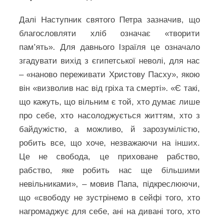
Далі Наступник святого Петра зазначив, що
благословляти хліб означає «творити
пам’ять». Для давнього Ізраїля це означало
згадувати вихід з єгипетської неволі, для нас
– «наново переживати Христову Пасху», якою
він «визволив нас від гріха та смерті». «Є такі,
що кажуть, що вільним є той, хто думає лише
про себе, хто насолоджується життям, хто з
байдужістю, а можливо, й зарозумілістю,
робить все, що хоче, незважаючи на інших.
Це не свобода, це приховане рабство,
рабство, яке робить нас ще більшими
невільниками», – мовив Папа, підкреслюючи,
що «свободу не зустрінемо в сейфі того, хто
нагромаджує для себе, ані на дивані того, хто