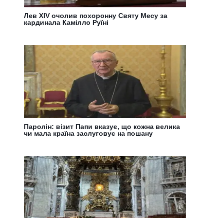
Лев XIV очолив похоронну Святу Месу за
кардинала Камілло Руїні
Паролін: візит Папи вказує, що кожна велика
чи мала країна заслуговує на пошану