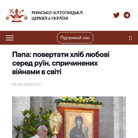
Підтримай нас
Папа: повертати хліб любові
серед руїн, спричинених
війнами в світі
03.06.2024
11:40