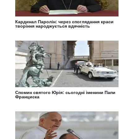
Кардинал Паролін: через споглядання краси
творіння народжується вдячність
Спомин святого Юрія: сьогодні іменини Папи
Франциска