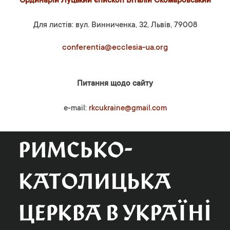
Ординарій Луцький єпископ Віталій Скомаровський
Для листів: вул. Винниченка, 32, Львів, 79008
conferentia@ecclesia-ua.org
Питання щодо сайту
e-mail:
rkcukraine@gmail.com