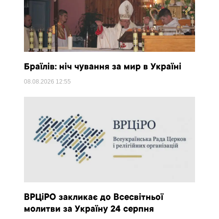
Браїлів: ніч чування за мир в Україні
08.08.2026
12:55
ВРЦіРО закликає до Всесвітньої
молитви за Україну 24 серпня