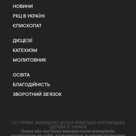
НОВИНИ
РКЦ В УКРАЇНІ
ЄПИСКОПАТ
ДІЄЦЕЗІЇ
КАТЕХИЗМ
МОЛИТОВНИК
ОСВІТА
БЛАГОДІЙНІСТЬ
ЗВОРОТНИЙ ЗВ’ЯЗОК
УСІ ПРАВА ЗАХИЩЕНО @2026 РИМСЬКО-КАТОЛИЦЬКА
ЦЕРКВА В УКРАЇНІ
Повне або часткове використання матеріалів,
розміщених на сайті, дозволяється за умови посилання