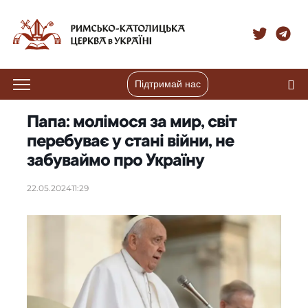
Підтримай нас
Папа: молімося за мир, світ
перебуває у стані війни, не
забуваймо про Україну
22.05.2024
11:29