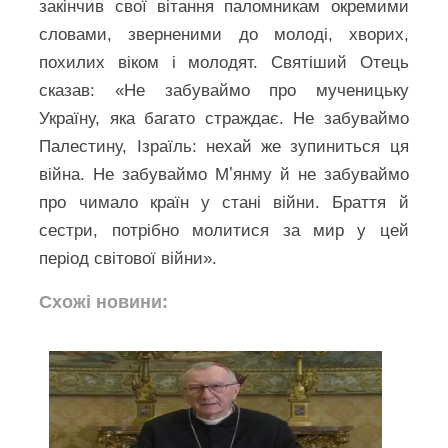
закінчив свої вітання паломникам окремими
словами, зверненими до молоді, хворих,
похилих віком і молодят. Святіший Отець
сказав: «Не забуваймо про мученицьку
Україну, яка багато страждає. Не забуваймо
Палестину, Ізраїль: нехай же зупиниться ця
війна. Не забуваймо Мʼянму й не забуваймо
про чимало країн у стані війни. Браття й
сестри, потрібно молитися за мир у цей
період світової війни».
Схожі новини: