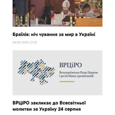
Браїлів: ніч чування за мир в Україні
08.08.2026
12:55
ВРЦіРО закликає до Всесвітньої
молитви за Україну 24 серпня