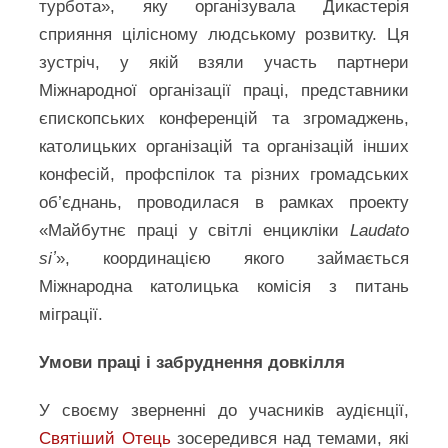
турбота», яку організувала Дикастерія
сприяння цілісному людському розвитку. Ця
зустріч, у якій взяли участь партнери
Міжнародної організації праці, представники
єпископських конференцій та згромаджень,
католицьких організацій та організацій інших
конфесій, профспілок та різних громадських
об’єднань, проводилася в рамках проекту
«Майбутнє праці у світлі енцикліки
Laudato
siʼ
», координацією якого займається
Міжнародна католицька комісія з питань
міграції.
Умови праці і забруднення довкілля
У своєму зверненні до учасників аудієнції,
Святіший Отець
зосередився над темами, які