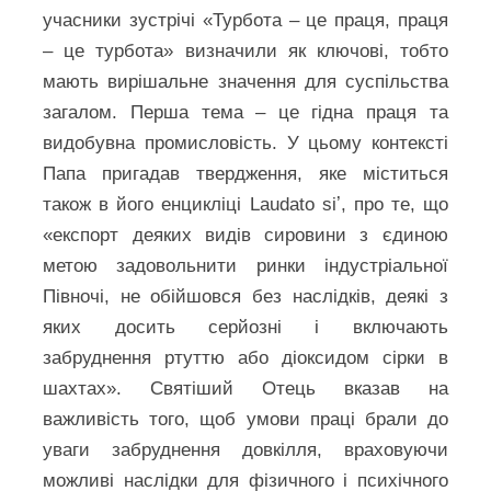
учасники зустрічі «Турбота – це праця, праця
– це турбота» визначили як ключові, тобто
мають вирішальне значення для суспільства
загалом. Перша тема – це гідна праця та
видобувна промисловість. У цьому контексті
Папа пригадав твердження, яке міститься
також в його енцикліці Laudato siʼ, про те, що
«експорт деяких видів сировини з єдиною
метою задовольнити ринки індустріальної
Півночі, не обійшовся без наслідків, деякі з
яких досить серйозні і включають
забруднення ртуттю або діоксидом сірки в
шахтах». Святіший Отець вказав на
важливість того, щоб умови праці брали до
уваги забруднення довкілля, враховуючи
можливі наслідки для фізичного і психічного