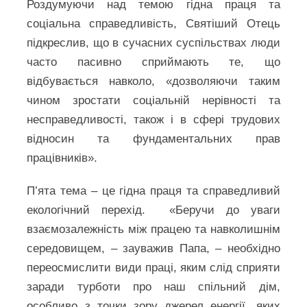
Роздумуючи над темою гідна праця та
соціальна справедливість, Святіший Отець
підкреслив, що в сучасних суспільствах люди
часто пасивно сприймають те, що
відбувається навколо, «дозволяючи таким
чином зростати соціальній нерівності та
несправедливості, також і в сфері трудових
відносин та фундаментальних прав
працівників».
П’ята тема – це гідна праця та справедливий
екологічний перехід. «Беручи до уваги
взаємозалежність між працею та навколишнім
середовищем, – зауважив Папа, – необхідно
переосмислити види праці, яким слід сприяти
заради турботи про наш спільний дім,
особливо з точки зору джерел енергії, яких