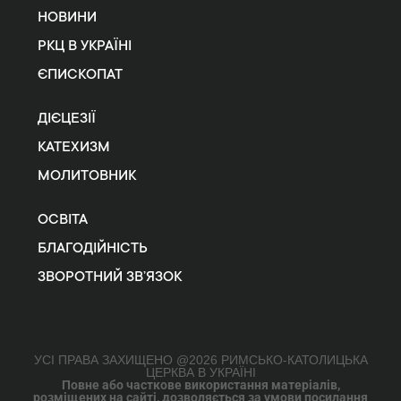
НОВИНИ
РКЦ В УКРАЇНІ
ЄПИСКОПАТ
ДІЄЦЕЗІЇ
КАТЕХИЗМ
МОЛИТОВНИК
ОСВІТА
БЛАГОДІЙНІСТЬ
ЗВОРОТНИЙ ЗВ’ЯЗОК
УСІ ПРАВА ЗАХИЩЕНО @2026 РИМСЬКО-КАТОЛИЦЬКА
ЦЕРКВА В УКРАЇНІ
Повне або часткове використання матеріалів,
розміщених на сайті, дозволяється за умови посилання