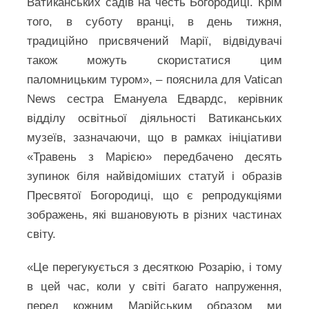
Ватиканських садів на честь Богородиці. Крім
того, в суботу вранці, в день тижня,
традиційно присвячений Марії, відвідувачі
також можуть скористатися цим
паломницьким туром», – пояснила для Vatican
News сестра Емануела Едвардс, керівник
відділу освітньої діяльності Ватиканських
музеїв, зазначаючи, що в рамках ініціативи
«Травень з Марією» передбачено десять
зупинок біля найвідоміших статуй і образів
Пресвятої Богородиці, що є репродукціями
зображень, які вшановують в різних частинах
світу.
«Це перегукується з десяткою Розарію, і тому
в цей час, коли у світі багато напруження,
перед кожним Марійським образом ми