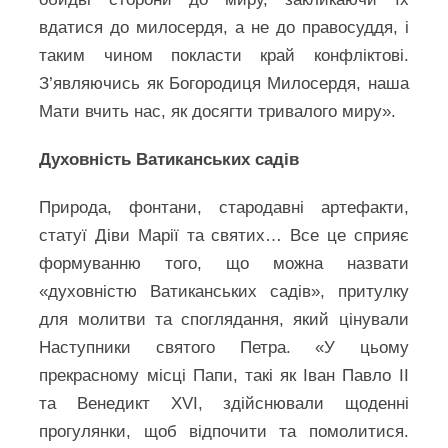
вдатися до милосердя, а не до правосуддя, і
таким чином покласти край конфліктові.
З’являючись як Богородиця Милосердя, наша
Мати вчить нас, як досягти тривалого миру».
Духовність Ватиканських садів
Природа, фонтани, стародавні артефакти,
статуї Діви Марії та святих… Все це сприяє
формуванню того, що можна назвати
«духовністю Ватиканських садів», притулку
для молитви та споглядання, який цінували
Наступники святого Петра. «У цьому
прекрасному місці Папи, такі як Іван Павло ІІ
та Венедикт XVI, здійснювали щоденні
прогулянки, щоб відпочити та помолитися.