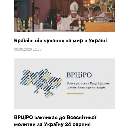
Браїлів: ніч чування за мир в Україні
08.08.2026
12:55
ВРЦіРО закликає до Всесвітньої
молитви за Україну 24 серпня