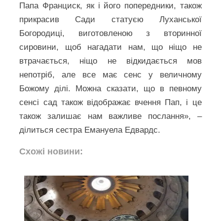
Папа Франциск, як і його попередники, також
прикрасив Сади статуєю Луханської
Богородиці, виготовленою з вторинної
сировини, щоб нагадати нам, що ніщо не
втрачається, ніщо не відкидається мов
непотріб, але все має сенс у величному
Божому ділі. Можна сказати, що в певному
сенсі сад також відображає вчення Пап, і це
також залишає нам важливе послання», –
ділиться сестра Емануела Едвардс.
Схожі новини: