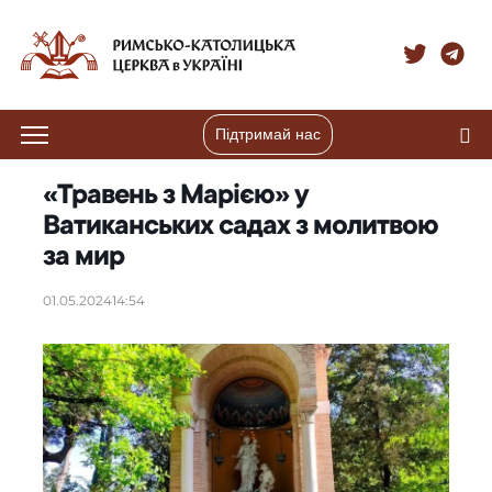
Підтримай нас
«Травень з Марією» у
Ватиканських садах з молитвою
за мир
01.05.2024
14:54