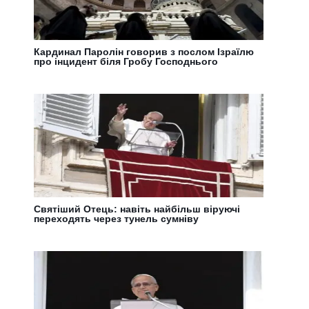
Кардинал Паролін говорив з послом Ізраїлю
про інцидент біля Гробу Господнього
Святіший Отець: навіть найбільш віруючі
переходять через тунель сумніву