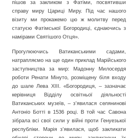
пішов за закликом з Фатіми, посвятивши
справу миру Цариці Миру. Під час нашого
візиту ми прокажемо цю ж молитву перед
статуєю Фатімської Богородиці, єднаючись з
намірами Святішого Отця».
Прогулюючись Ватиканськими садами,
натрапляємо на ще один приклад Марійського
заступництва за мир: Мадонну Милосердя
роботи Ренати Мінуто, розміщену біля входу
до шале Лева ХІІІ. «Богородиця, – зазначає
керівниця Відділу освітньої діяльності
Ватиканських музеїв, – з’явилася селянинові
Антоніо Ботті в 1536 році. В той час Савона
зібрала всі свої сили у війні проти Генуезької
республіки. Марія з’явилася, щоб закликати
обидві сторони до миру, закликаючи їх