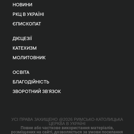
НОВИНИ
РКЦ В УКРАЇНІ
ЄПИСКОПАТ
ДІЄЦЕЗІЇ
КАТЕХИЗМ
МОЛИТОВНИК
ОСВІТА
БЛАГОДІЙНІСТЬ
ЗВОРОТНИЙ ЗВ’ЯЗОК
УСІ ПРАВА ЗАХИЩЕНО @2026 РИМСЬКО-КАТОЛИЦЬКА
ЦЕРКВА В УКРАЇНІ
Повне або часткове використання матеріалів,
розміщених на сайті, дозволяється за умови посилання