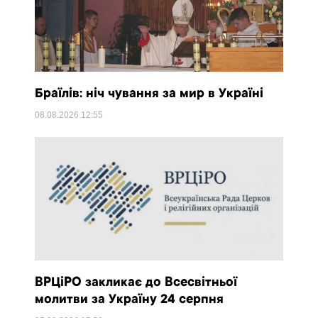
Браїлів: ніч чування за мир в Україні
08.08.2026
12:55
ВРЦіРО закликає до Всесвітньої
молитви за Україну 24 серпня