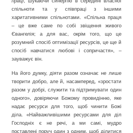
праці
, шукаючи синергію в середині власної
спільноти та у співпраці з іншими
харитативними спільнотами. «Спільна праця
– це вже саме по собі звіщення живого
Євангелія; а для вас, окрім того, що це
розумний спосіб оптимізації ресурсів, це ще й
спосіб навчатися любові і сопричастя», –
зауважує він.
На його думку, діяти разом означає не лише
творити добро, але й, насамперед, «зростати
разом у добрі, служити та підтримувати один
одного», довіряючи Божому провидінню, яке
надає ресурси для того, щоб чинити Божі
діла. «Найважливішими ресурсами для діл
Господніх є не речі, а ми самі, мудро
поставлені поруч один з одним, щоб ділитися