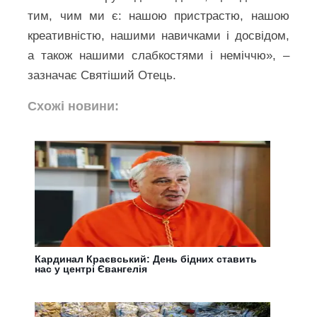
тим, чим ми є: нашою пристрастю, нашою
креативністю, нашими навичками і досвідом,
а також нашими слабкостями і неміччю», –
зазначає Святіший Отець.
Схожі новини:
Кардинал Краєвський: День бідних ставить
нас у центрі Євангелія