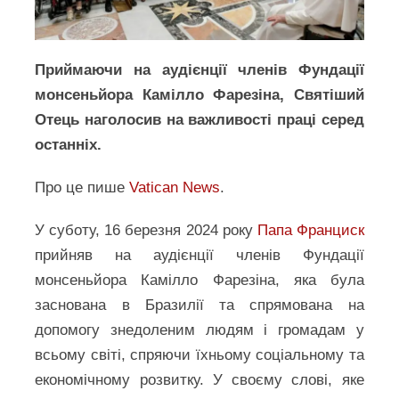
Приймаючи на аудієнції членів Фундації
монсеньйора Камілло Фарезіна, Святіший
Отець наголосив на важливості праці серед
останніх.
Про це пише
Vatica
n
News
.
У суботу, 16 березня 2024 року
Папа Франциск
прийняв на аудієнції членів Фундації
монсеньйора Камілло Фарезіна, яка була
заснована в Бразилії та спрямована на
допомогу знедоленим людям і громадам у
всьому світі, спряючи їхньому соціальному та
економічному розвитку. У своєму слові, яке