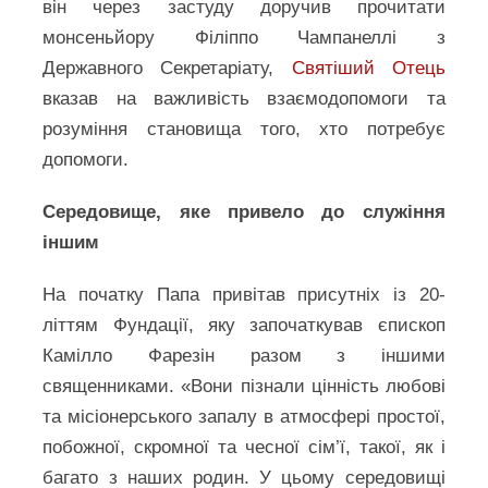
він через застуду доручив прочитати
монсеньйору Філіппо Чампанеллі з
Державного Секретаріату,
Святіший Отець
вказав на важливість взаємодопомоги та
розуміння становища того, хто потребує
допомоги.
Середовище, яке привело до служіння
іншим
На початку Папа привітав присутніх із 20-
літтям Фундації, яку започаткував єпископ
Камілло Фарезін разом з іншими
священниками. «Вони пізнали цінність любові
та місіонерського запалу в атмосфері простої,
побожної, скромної та чесної сім’ї, такої, як і
багато з наших родин. У цьому середовищі