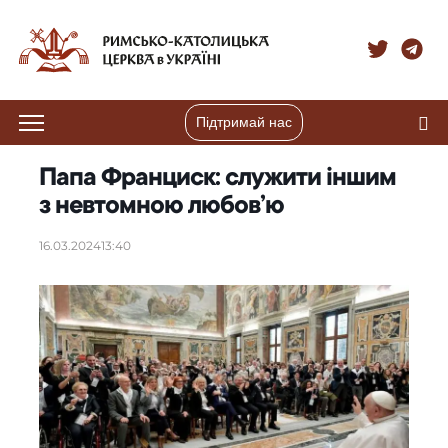
Підтримай нас
Папа Франциск: служити іншим
з невтомною любов’ю
16.03.2024
13:40