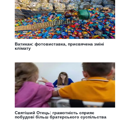
Ватикан: фотовиставка, присвячена зміні
клімату
Святіший Отець: грамотність сприяє
побудові більш братерського суспільства