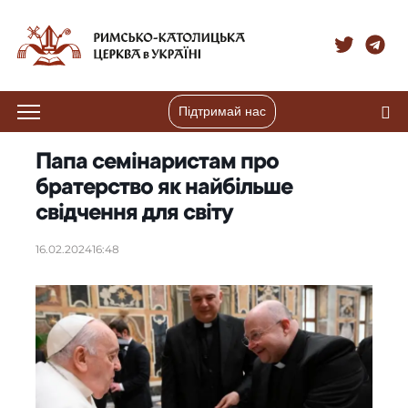
Підтримай нас
Папа семінаристам про
братерство як найбільшe
свідчення для світу
16.02.2024
16:48