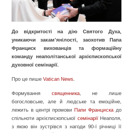
До відкритості на дію Святого Духа,
уникаючи закам’янілості, заохотив Папа
Франциск вихованців та формаційну
команду неаполітанської архієпископської
духовної семінарії.
Про це пише
Vatican News
.
Формування
священника
, не лише
богословське, але й людське та емоційне,
лежить в центрі промови
Папи Франциска
до
спільноти архієпископської
семінарії
Неаполя,
з якою він зустрівся з нагоди 90-ї річниці її