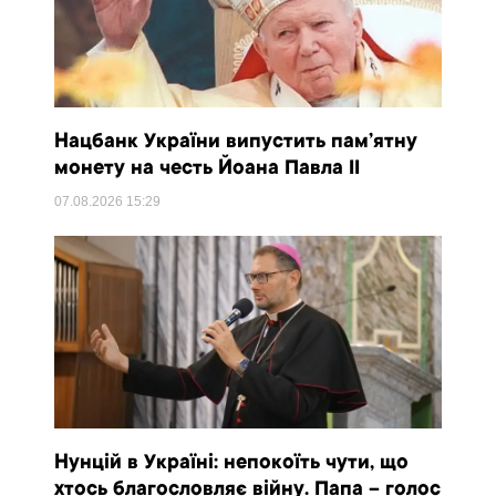
Нацбанк України випустить пам’ятну
монету на честь Йоана Павла II
07.08.2026
15:29
Нунцій в Україні: непокоїть чути, що
хтось благословляє війну. Папа – голос