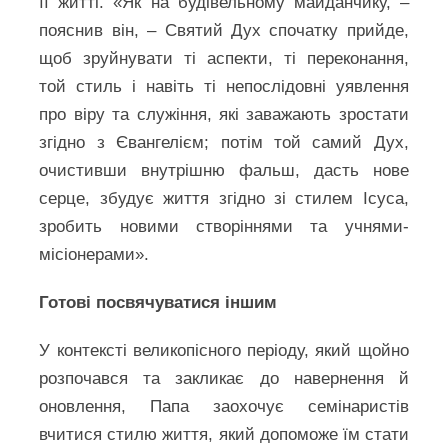
її житті. «Як на будівельному майданчику, –
пояснив він, – Святий Дух спочатку прийде,
щоб зруйнувати ті аспекти, ті переконання,
той стиль і навіть ті непослідовні уявлення
про віру та служіння, які заважають зростати
згідно з Євангелієм; потім той самий Дух,
очистивши внутрішню фальш, дасть нове
серце, збудує життя згідно зі стилем Ісуса,
зробить новими створіннями та учнями-
місіонерами».
Готові посвячуватися іншим
У контексті великопісного періоду, який щойно
розпочався та закликає до навернення й
оновлення, Папа заохочує семінаристів
вчитися стилю життя, який допоможе їм стати