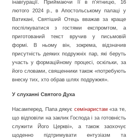
інавгурації. Приймаючи її в п’ятницю, 16
лютого 2024 р., в Апостольському палаці у
Ватикані, Святіший Отець вважав за краще
поспілкуватися з гостями експромтом, а
приготований текст вручив у письмовій
формі. В ньому він, зокрема, відзначив
присутність деяких подружніх пар, які беруть
участь у формаційному процесі, оскільки, за
його словами, священники також «потребують
внеску тих, хто обрав шлях подружжя».
У слуханні Святого Духа
Насамперед, Папа дякує
семінаристам
«за те,
що відповіли на заклик Господа і за готовність
служити Його Церкві», а також заохочує
щоденно підтримувати ентузіазм та