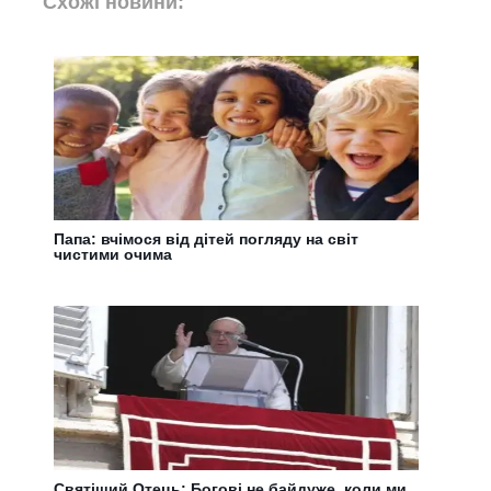
Схожі новини:
Папа: вчімося від дітей погляду на світ
чистими очима
Святіший Отець: Богові не байдуже, коли ми