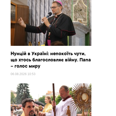
Нунцій в Україні: непокоїть чути,
що хтось благословляє війну. Папа
– голос миру
06.08.2026
10:53