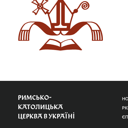
Н
РК
Є