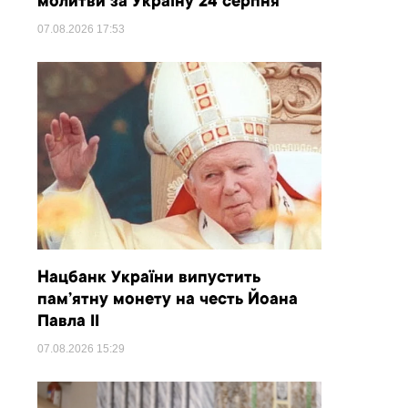
молитви за Україну 24 серпня
07.08.2026
17:53
Нацбанк України випустить
пам’ятну монету на честь Йоана
Павла II
07.08.2026
15:29