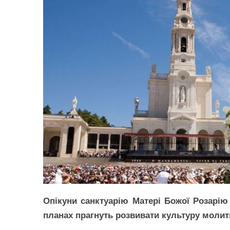
Опікуни санктуарію Матері Божої Розарію
планах прагнуть розвивати культуру молит