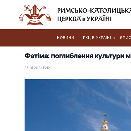
НОВИНИ
РКЦ В УКРАЇНІ
ЄПИС
Фатіма: поглиблення культури 
23.01.2024
13:12