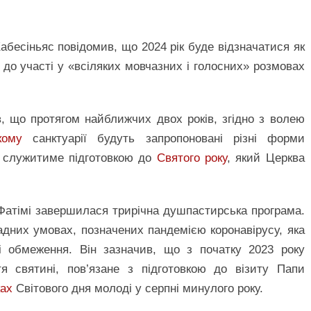
абесіньяс повідомив, що 2024 рік буде відзначатися як
до участі у «всіляких мовчазних і голосних» розмовах
 що протягом найближчих двох років, згідно з волею
кому
санктуарії будуть запропоновані різні форми
о служитиме підготовкою до
Святого року
, який Церква
 Фатімі завершилася трирічна душпастирська програма.
адних умовах, позначених пандемією коронавірусу, яка
і обмеження. Він зазначив, що з початку 2023 року
я святині, пов’язане з підготовкою до візиту Папи
ах
Світового дня молоді у серпні минулого року.