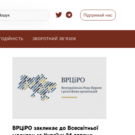
Підтримай нас
ГОДІЙНІСТЬ
ЗВОРОТНИЙ ЗВ’ЯЗОК
ВРЦіРО закликає до Всесвітньої