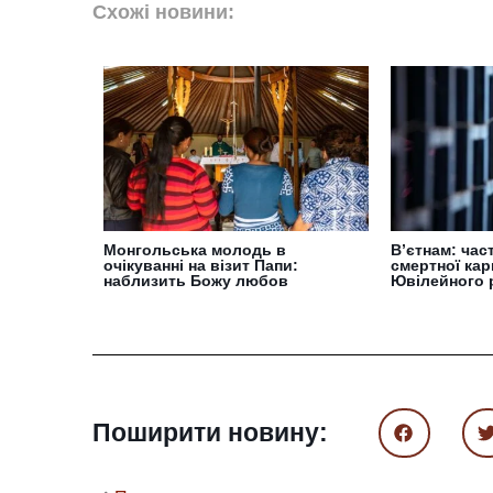
Схожі новини:
Монгольська молодь в
Вʼєтнам: час
очікуванні на візит Папи:
смертної кар
наблизить Божу любов
Ювілейного 
Поширити новину: