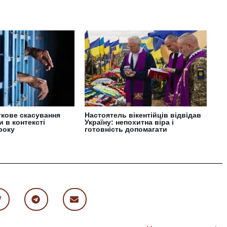
ткове скасування
Настоятель вікентійців відвідав
и в контексті
Україну: непохитна віра і
року
готовність допомагати