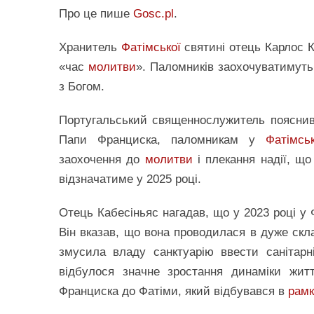
Про це пише
Gosc.pl
.
Хранитель
Фатімської
святині отець Карлос К
«час
молитви
». Паломників заохочуватимуть 
з Богом.
Португальський священнослужитель пояснив,
Папи Франциска, паломникам у
Фатімсь
заохочення до
молитви
і плекання надії, щ
відзначатиме у 2025 році.
Отець Кабесіньяс нагадав, що у 2023 році у
Він вказав, що вона проводилася в дуже скл
змусила владу санктуарію ввести санітарн
відбулося значне зростання динаміки житт
Франциска до Фатіми, який відбувався в
рамк