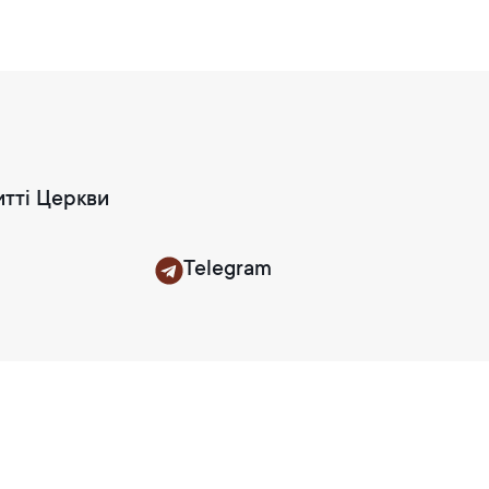
итті Церкви
Telegram