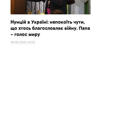
Нунцій в Україні: непокоїть чути,
що хтось благословляє війну. Папа
– голос миру
06.08.2026
10:53