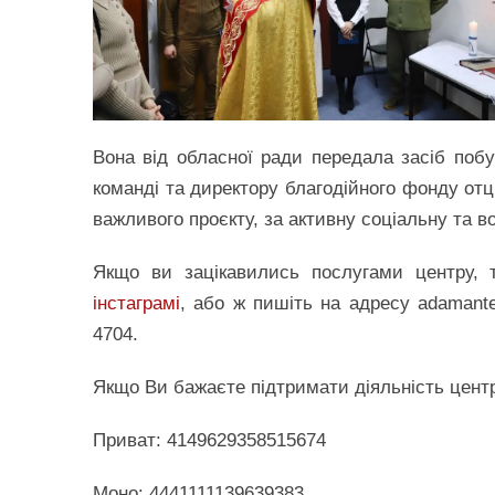
Вона від обласної ради передала засіб побу
команді та директору благодійного фонду о
важливого проєкту, за активну соціальну та во
Якщо ви зацікавились послугами центру,
інстаграмі
, або ж пишіть на адресу adamant
4704.
Якщо Ви бажаєте підтримати діяльність центр
Приват: 4149629358515674
Моно: 4441111139639383