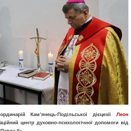
рдинарій Кам’янець-Подільської дієцезії
Леон
ційний центр духовно-психологічної допомоги від
Павла ІІ».