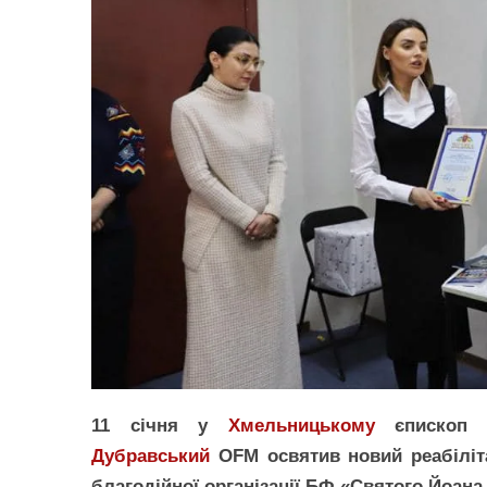
11 січня у
Хмельницькому
єпископ о
Дубравський
OFM освятив новий реабіліта
благодійної організації БФ «Святого Йоана 