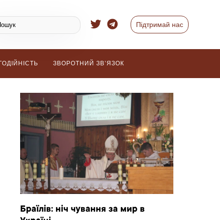
Підтримай нас
ГОДІЙНІСТЬ
ЗВОРОТНИЙ ЗВ’ЯЗОК
Браїлів: ніч чування за мир в