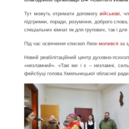
Тут можуть отримати допомогу
військові
, ч
підтримки, поради, розуміння, доброго слова
спеціальних кімнат як для групових, так і дл
Під час освячення єпископ Леон
молився
за з
Новий реабілітаційний центр духовно-психо
«незламний». «Такі ми і є – незламні, силь
фейсбуці голова Хмельницької обласної ради