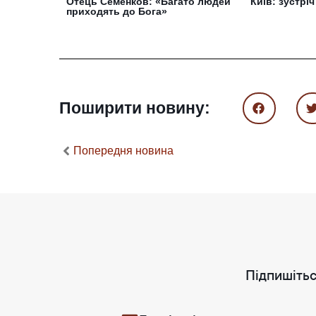
Отець Семенков: «Багато людей
Київ: зустрі
приходять до Бога»
Поширити новину:
Попередня новина
Підпишітьс