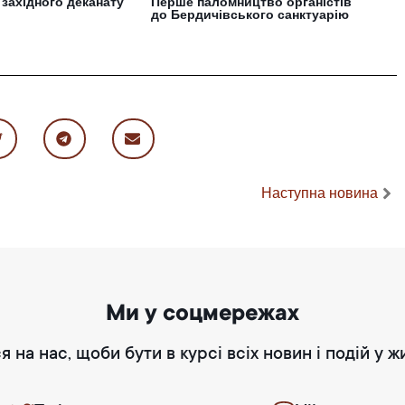
ч західного деканату
Перше паломництво органістів
до Бердичівського санктуарію
Наступна новина
Ми у соцмережах
я на нас, щоби бути в курсі всіх новин і подій у ж