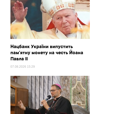
Нацбанк України випустить
пам’ятну монету на честь Йоана
Павла II
07.08.2026
15:29