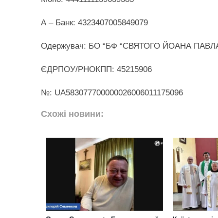
А – Банк: 4323407005849079
Одержувач: БО “БФ “СВЯТОГО ЙОАНА ПАВЛА 
ЄДРПОУ/РНОКПП: 45215906
№: UA583077700000026006011175096
Схожі новини: