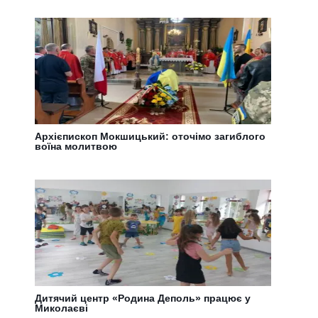
Архієпископ Мокшицький: оточімо загиблого
воїна молитвою
Дитячий центр «Родина Деполь» працює у
Миколаєві