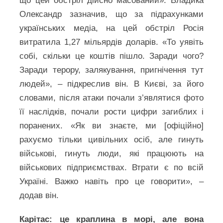
що цей обстріл дійсно масований». Владика
Олександр зазначив, що за підрахунками
українських медіа, на цей обстріл Росія
витратила 1,27 мільярдів доларів. «То уявіть
собі, скільки це коштів пішло. Заради чого?
Заради терору, залякування, пригнічення тут
людей», – підкреслив він. В Києві, за його
словами, після атаки почали з’являтися фото
її наслідків, почали рости цифри загиблих і
поранених. «Як ви знаєте, ми [офіційно]
рахуємо тільки цивільних осіб, але гинуть
військові, гинуть люди, які працюють на
військових підприємствах. Втрати є по всій
Україні. Важко навіть про це говорити», –
додав він.
Карітас: це краплина в морі, але вона