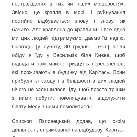
постраждалих в тих чи інших місцевостях.
Звісно, це крапля в морі, і руйнування
постійно відбувається знову і знову, як
бачите. Але краплина до краплини, і все одно
ми цих людей підтримуємо, даємо їм надію.
Сьогодні [у суботу, 30 грудня
– ред
.] після
обіду я їду у Васильків біля Києва, щоб
відвідати там майже тридцять переселенців,
які проживають в будинку від Карітасу. Вони
прибули зі сходу і в більшості з цих людей
нічого не залишилося. Їду, щоб просто трішки
з ними побути, поколядувати, відслужити
Святу Месу з ними помолитися».
Єпископ Язловецький додав, що окрім
діяльності, спрямованої на відбудову, Карітас-