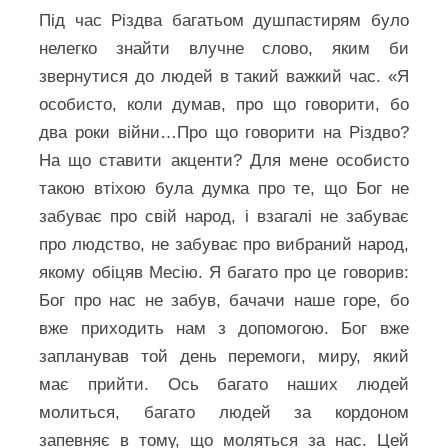
Під час Різдва багатьом душпастирям було
нелегко знайти влучне слово, яким би
звернутися до людей в такий важкий час. «Я
особисто, коли думав, про що говорити, бо
два роки війни…Про що говорити на Різдво?
На що ставити акценти? Для мене особисто
такою втіхою була думка про те, що Бог не
забуває про свій народ, і взагалі не забуває
про людство, не забуває про вибраний народ,
якому обіцяв Месію. Я багато про це говорив:
Бог про нас не забув, бачачи наше горе, бо
вже приходить нам з допомогою. Бог вже
запланував той день перемоги, миру, який
має прийти. Ось багато наших людей
молиться, багато людей за кордоном
запевняє в тому, що моляться за нас. Цей