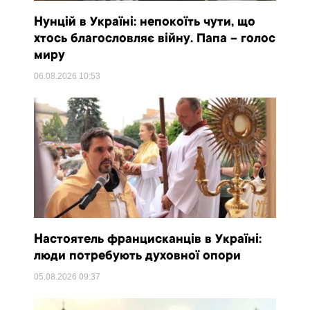
Нунцій в Україні: непокоїть чути, що
хтось благословляє війну. Папа – голос
миру
06.08.2026
10:53
Настоятель францисканців в Україні:
люди потребують духовної опори
05.08.2026
09:37