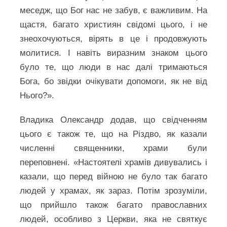
меседж, що Бог нас не забув, є важливим. На
щастя, багато християн свідомі цього, і не
знеохочуються, вірять в це і продовжують
молитися. І навіть виразним знаком цього
було те, що люди в нас далі тримаються
Бога, бо звідки очікувати допомоги, як не від
Нього?».
Владика Олександр додав, що свідченням
цього є також те, що на Різдво, як казали
численні священники, храми були
переповнені. «Настоятелі храмів дивувались і
казали, що перед війною не було так багато
людей у храмах, як зараз. Потім зрозуміли,
що прийшло також багато православних
людей, особливо з Церкви, яка не святкує