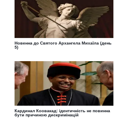
Новенна до Святого Архангела Михаїла (день
5)
Кардинал Коовакад: ідентичність не повинна
бути причиною дискримінацій