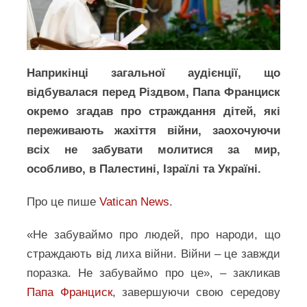
Наприкінці загальної аудієнції, що
відбувалася перед Різдвом, Папа Франциск
окремо згадав про страждання дітей, які
переживають жахіття війни, заохочуючи
всіх не забувати молитися за мир,
особливо, в Палестині, Ізраїлі та Україні.
Про це пише
Vatican News
.
«Не забуваймо про людей, про народи, що
страждають від лиха війни. Війни – це завжди
поразка. Не забуваймо про це», – закликав
Папа Франциск
, завершуючи свою середову