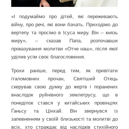
«І подумаймо про дітей, які переживають
війну, про речі, які вони бачать. Приходімо до
вертепу та просімо в Ісуса миру. Він – князь
миру», – сказав Папа, розпочавши
проказування молитви «Отче наш», після якої
уділив усім своє благословення.
Трохи раніше, перед тим, як привітати
італомовних прочан, Святіший Отець
скерував свою думку до жертв і поранених
внаслідок руйнівного землетрусу, що в
понеділок стався у китайських провінціях
Ґаньсу та Цінхай. Він звернувся із
запевненням у своїй близькості та молитві до
всіх, хто страждає від наслідків стихійного