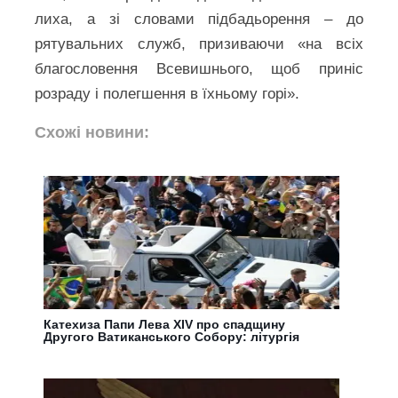
лиха, а зі словами підбадьорення – до
рятувальних служб, призиваючи «на всіх
благословення Всевишнього, щоб приніс
розраду і полегшення в їхньому горі».
Схожі новини:
Катехиза Папи Лева XIV про спадщину
Другого Ватиканського Собору: літургія