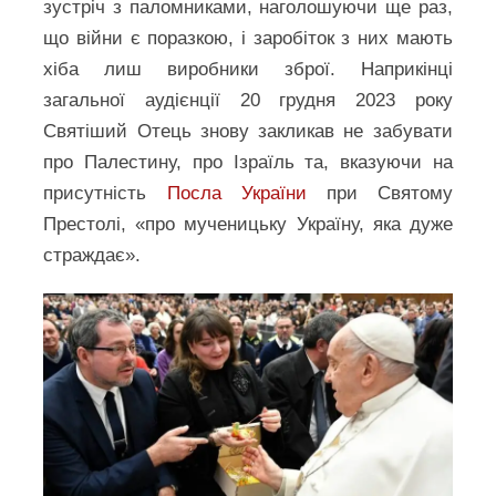
зустріч з паломниками, наголошуючи ще раз,
що війни є поразкою, і заробіток з них мають
хіба лиш виробники зброї. Наприкінці
загальної аудієнції 20 грудня 2023 року
Святіший Отець знову закликав не забувати
про Палестину, про Ізраїль та, вказуючи на
присутність
Посла України
при Святому
Престолі, «про мученицьку Україну, яка дуже
страждає».