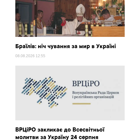
Браїлів: ніч чування за мир в Україні
08.08.2026
12:55
ВРЦіРО закликає до Всесвітньої
молитви за Україну 24 серпня