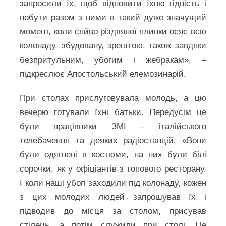
запросили їх, щоб відновити їхню гідність і
побути разом з ними в такий дуже значущий
момент, коли сяйво різдвяної ялинки осяє всю
колонаду, збудовану, зрештою, також завдяки
безпритульним, убогим і жебракам», –
підкреслює Апостольський елемозинарій.
При столах прислуговувала молодь, а цю
вечерю готували їхні батьки. Передусім це
були працівники ЗМІ – італійського
телебачення та деяких радіостанцій. «Вони
були одягнені в костюми, на них були білі
сорочки, як у офіціантів з топового ресторану.
І коли наші убогі заходили під колонаду, кожен
з цих молодих людей запрошував їх і
підводив до місця за столом, присував
стілець, а потім служили при столі. Це