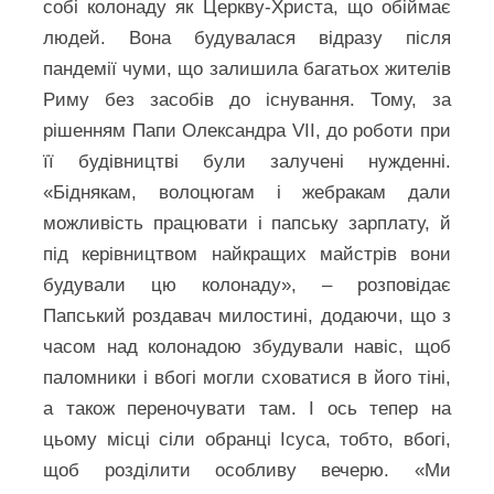
собі колонаду як Церкву-Христа, що обіймає
людей. Вона будувалася відразу після
пандемії чуми, що залишила багатьох жителів
Риму без засобів до існування. Тому, за
рішенням Папи Олександра VII, до роботи при
її будівництві були залучені нужденні.
«Біднякам, волоцюгам і жебракам дали
можливість працювати і папську зарплату, й
під керівництвом найкращих майстрів вони
будували цю колонаду», – розповідає
Папський роздавач милостині, додаючи, що з
часом над колонадою збудували навіс, щоб
паломники і вбогі могли сховатися в його тіні,
а також переночувати там. І ось тепер на
цьому місці сіли обранці Ісуса, тобто, вбогі,
щоб розділити особливу вечерю. «Ми