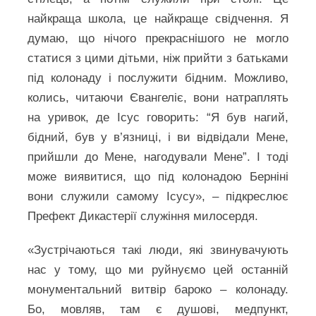
найкраща школа, це найкраще свідчення. Я
думаю, що нічого прекраснішого не могло
статися з цими дітьми, ніж прийти з батьками
під колонаду і послужити бідним. Можливо,
колись, читаючи Євангеліє, вони натраплять
на уривок, де Ісус говорить: “Я був нагий,
бідний, був у в’язниці, і ви відвідали Мене,
прийшли до Мене, нагодували Мене”. І тоді
може виявитися, що під колонадою Берніні
вони служили самому Ісусу», – підкреслює
Префект Дикастерії служіння милосердя.
«Зустрічаються такі люди, які звинувачують
нас у тому, що ми руйнуємо цей останній
монументальний витвір бароко – колонаду.
Бо, мовляв, там є душові, медпункт,