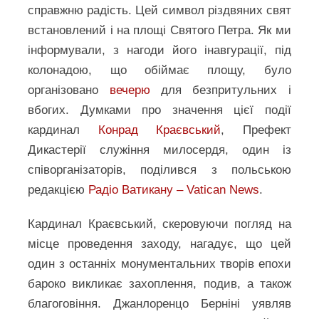
справжню радість. Цей символ різдвяних свят
встановлений і на площі Святого Петра. Як ми
інформували, з нагоди його інавгурації, під
колонадою, що обіймає площу, було
організовано
вечерю
для безпритульних і
вбогих. Думками про значення цієї події
кардинал
Конрад Краєвський
, Префект
Дикастерії служіння милосердя, один із
співорганізаторів, поділився з польською
редакцією
Радіо Ватикану – Vatican News
.
Кардинал Краєвський, скеровуючи погляд на
місце проведення заходу, нагадує, що цей
один з останніх монументальних творів епохи
бароко викликає захоплення, подив, а також
благоговіння. Джанлоренцо Берніні уявляв