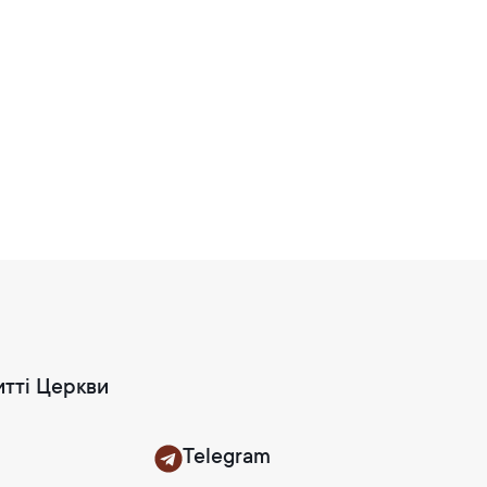
итті Церкви
Telegram