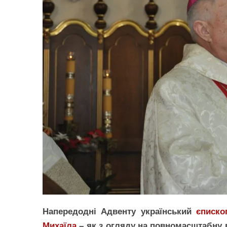
Напередодні Адвенту український
єписко
Михаїла
– як з огляду на повномасштабну в