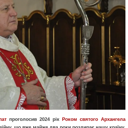
пат
проголосив 2024 рік
Роком святого Архангела
ійну, що вже майже два роки роздирає нашу країну,