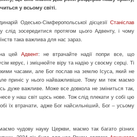
очиться у всьому світі.
динарій Одесько-Сімферопольської дієцезії
Станіслав
 слід зосередитися протягом цього Адвенту, і чому
їнств така важлива для нас зараз.
и на цей
Адвент
: не втрачайте надії попри все, що
сім керує, і зміцнюйте віру та надію у своєму серці. Ті
кими часами, але Бог послав на землю Ісуса, який не
 але приніс у нього найважливіше. Тому ми теж маємо
сь дуже важливе. Може все довкола не зміниться так,
инесе у наш світ щось нове. Тож слід плекати у собі цю
 собі їх втрачати, адже Бог найсильніший, Бог – усьому
маємо чудову науку Церкви, маємо так багато різних