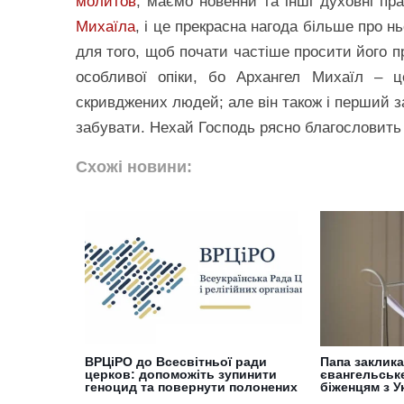
молитов
, маємо новенни та інші духовні пр
Михаїла
, і це прекрасна нагода більше про н
для того, щоб почати частіше просити його п
особливої опіки, бо Архангел Михаїл – ц
скривджених людей; але він також і перший з
забувати. Нехай Господь рясно благословить 
Схожі новини:
ВРЦіРО до Всесвітньої ради
Папа заклик
церков: допоможіть зупинити
євангельськ
геноцид та повернути полонених
біженцям з У