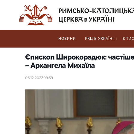
НОВИНИ
РКЦ В УКРАЇНІ
ЄПИС
Єпископ Широкорадюк: частіше 
– Архангела Михаїла
06.12.2023
09:59