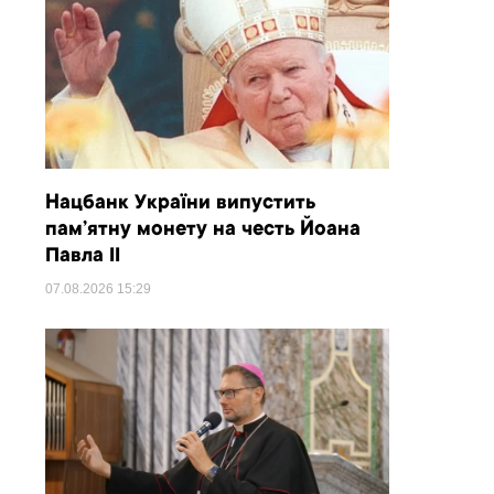
Нацбанк України випустить
пам’ятну монету на честь Йоана
Павла II
07.08.2026
15:29