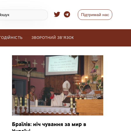
Підтримай нас
ГОДІЙНІСТЬ
ЗВОРОТНИЙ ЗВ’ЯЗОК
Браїлів: ніч чування за мир в