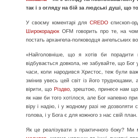
так і з огляду на бій за людські душі, що т
У своєму коментарі для
CREDO
єпископ-ор
Широкорадюк
OFM говорить про те, на чому
постать архангела-полководця ангельських во
«Найголовніше, що я хотів би порадит
відбувається довкола, не забувайте, що Бог у
часи, коли народився Христос, теж були важ
змінив увесь цей світ із його труднощами,
вірити, що
Різдво
, зрештою, принесе нам що
як нам би того хотілося, але Бог напевно пр
віру і надію, і у жодному разі не дозволяти
голова, і у Бога є для кожного з нас свій план.
Як це реалізувати з практичного боку? Ми 