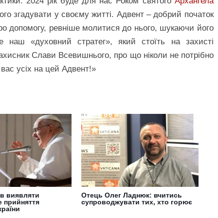
актики. 2024 рік буде для нас Роком святого
Архангела
ього згадувати у своєму житті. Адвент – добрий початок
ро допомогу, ревніше молитися до нього, шукаючи його
е наш «духовний стратег», який стоїть на захисті
ахисник Слави Всевишнього, про що ніколи не потрібно
вас усіх на цей Адвент!»
ав виявляти
Отець Олег Ладнюк: вчитись
е прийняття
супроводжувати тих, хто горює
країни