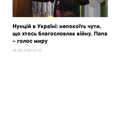
Нунцій в Україні: непокоїть чути,
що хтось благословляє війну. Папа
– голос миру
06.08.2026
10:53