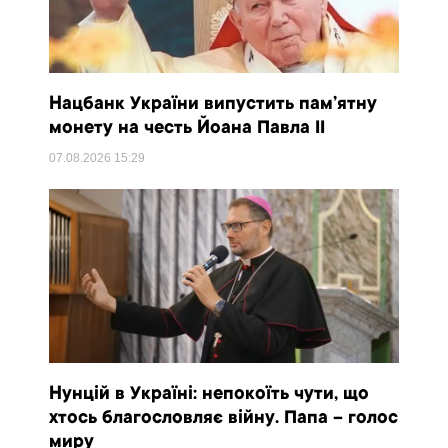
Нацбанк України випустить пам’ятну
монету на честь Йоана Павла II
07.08.2026
15:29
Нунцій в Україні: непокоїть чути, що
хтось благословляє війну. Папа – голос
миру