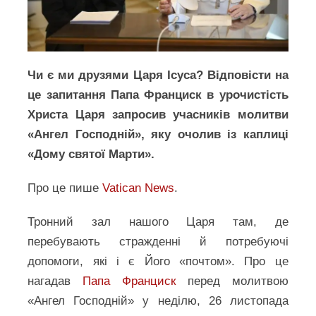
Чи є ми друзями Царя Ісуса? Відповісти на
це запитання Папа Франциск в урочистість
Христа Царя запросив учасників молитви
«Ангел Господній», яку очолив із каплиці
«Дому святої Марти».
Про це пише
Vatican News
.
Тронний зал нашого Царя там, де
перебувають стражденні й потребуючі
допомоги, які і є Його «почтом». Про це
нагадав
Папа Франциск
перед молитвою
«Ангел Господній» у неділю, 26 листопада