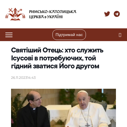
Підтримай нас
Святіший Отець: хто служить
Ісусові в потребуючих, той
гідний зватися Його другом
26.11.2023
14:43