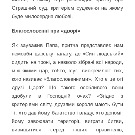
Страшний суд, критерієм судження на якому
буде милосердна любові.
Благословенні при «дворі»
Як зауважив Папа, притча представляє нам
немовби царську палату, де «Син людський»
сидить на троні, а навколо зібрані всі народи,
між якими цар, тобто, Ісус, виокремлює тих,
кого називає «благословенними». Хто є це оті
друзі Царя? Що такого особливого вони
здобули в Господній очах? «Згідно з
критеріями світу, друзями короля мають бути
ті, хто дав йому багатство і владу, хто допоміг
йому завоювати території, виграти битви,
вивищитися серед інших правителів,