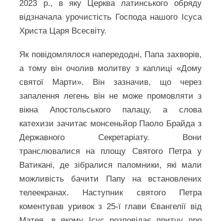
2023 р., в яку Церква латинського обряду
відзначала урочистість Господа нашого Ісуса
Христа Царя Всесвіту.
Як повідомлялося напередодні, Папа захворів,
а тому він очолив молитву з каплиці «Дому
святої Марти». Він зазначив, що через
запалення легень він не може промовляти з
вікна Апостольського палацу, а слова
катехизи зачитає монсеньйор Паоло Брайда з
Державного Секретаріату. Вони
транслювалися на площу Святого Петра у
Ватикані, де зібралися паломники, які мали
можливість бачити Папу на встановлених
телеекранах. Наступник святого Петра
коментував уривок з 25-ї глави Євангелії від
Матея, в якому Ісус розповідає притчу про