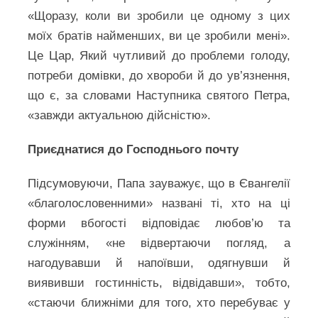
«Щоразу, коли ви зробили це одному з цих
моїх братів найменших, ви це зробили мені».
Це Цар, Який чутливий до проблеми голоду,
потреби домівки, до хвороби й до ув’язнення,
що є, за словами Наступника святого Петра,
«завжди актуальною дійсністю».
Приєднатися до Господнього почту
Підсумовуючи, Папа зауважує, що в Євангелії
«благолословенними» названі ті, хто на ці
форми вбогості відповідає любов’ю та
служінням, «не відвертаючи погляд, а
нагодувавши й напоївши, одягнувши й
виявивши гостинність, відвідавши», тобто,
«стаючи ближніми для того, хто перебуває у