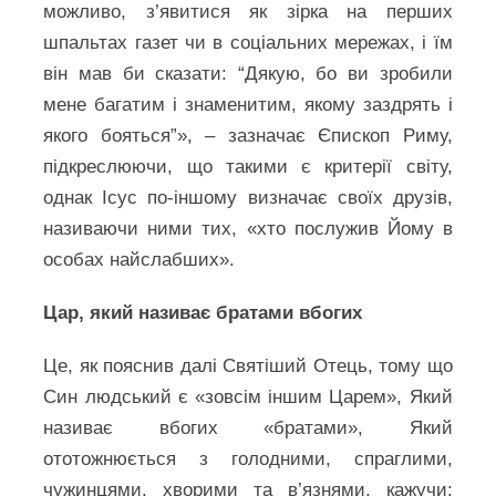
можливо, з’явитися як зірка на перших
шпальтах газет чи в соціальних мережах, і їм
він мав би сказати: “Дякую, бо ви зробили
мене багатим і знаменитим, якому заздрять і
якого бояться”», – зазначає Єпископ Риму,
підкреслюючи, що такими є критерії світу,
однак Ісус по-іншому визначає своїх друзів,
називаючи ними тих, «хто послужив Йому в
особах найслабших».
Цар, який називає братами вбогих
Це, як пояснив далі Святіший Отець, тому що
Син людський є «зовсім іншим Царем», Який
називає вбогих «братами», Який
ототожнюється з голодними, спраглими,
чужинцями, хворими та в’язнями, кажучи: