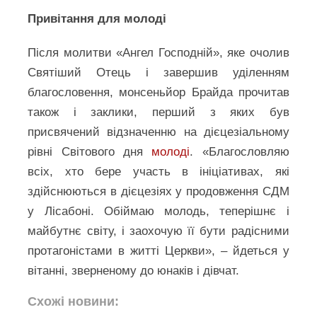
Привітання для молоді
Після молитви «Ангел Господній», яке очолив
Святіший Отець і завершив уділенням
благословення, монсеньйор Брайда прочитав
також і заклики, перший з яких був
присвячений відзначенню на дієцезіальному
рівні Світового дня
молоді
. «Благословляю
всіх, хто бере участь в ініціативах, які
здійснюються в дієцезіях у продовження СДМ
у Лісабоні. Обіймаю молодь, теперішнє і
майбутнє світу, і заохочую її бути радісними
протагоністами в житті Церкви», – йдеться у
вітанні, зверненому до юнаків і дівчат.
Схожі новини: