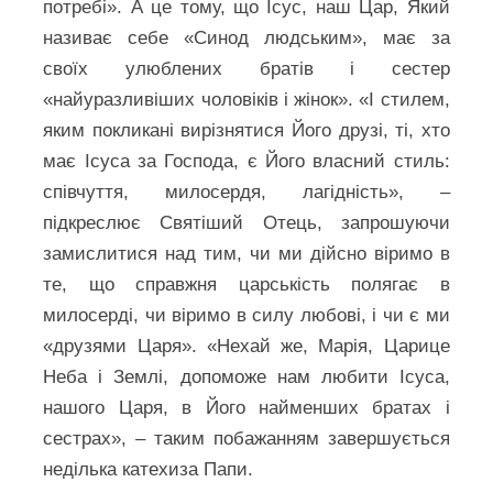
потребі». А це тому, що Ісус, наш Цар, Який
називає себе «Синод людським», має за
своїх улюблених братів і сестер
«найуразливіших чоловіків і жінок». «І стилем,
яким покликані вирізнятися Його друзі, ті, хто
має Ісуса за Господа, є Його власний стиль:
співчуття, милосердя, лагідність», –
підкреслює Святіший Отець, запрошуючи
замислитися над тим, чи ми дійсно віримо в
те, що справжня царськість полягає в
милосерді, чи віримо в силу любові, і чи є ми
«друзями Царя». «Нехай же, Марія, Царице
Неба і Землі, допоможе нам любити Ісуса,
нашого Царя, в Його найменших братах і
сестрах», – таким побажанням завершується
неділька катехиза Папи.