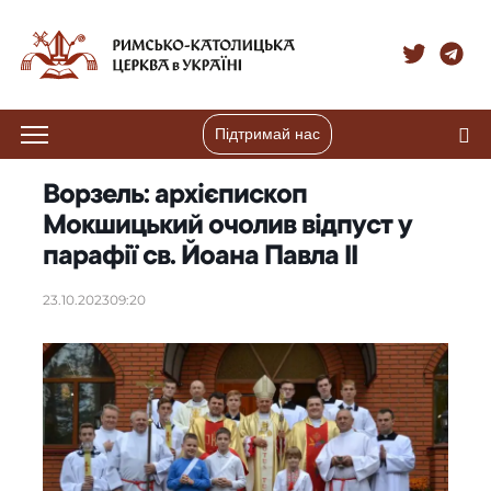
Підтримай нас
Ворзель: архієпископ
Мокшицький очолив відпуст у
парафії св. Йоана Павла ІІ
23.10.2023
09:20