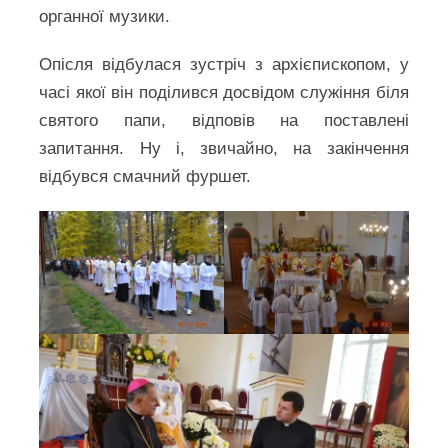
органної музики.
Опісля відбулася зустріч з архієпископом, у
часі якої він поділився досвідом служіння біля
святого папи, відповів на поставлені
запитання. Ну і, звичайно, на закінчення
відбувся смачний фуршет.