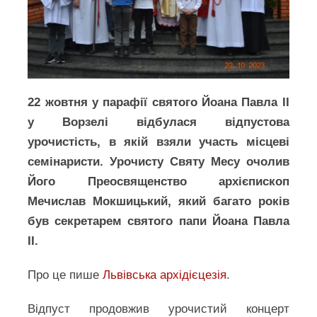
22 жовтня у парафії святого Йоана Павла ІІ
у Ворзелі відбулася відпустова
урочистість, в якій взяли участь місцеві
семінаристи. Урочисту Святу Месу очолив
Його Преосвященство архієпископ
Мечислав Мокшицький, який багато років
був секретарем святого папи Йоана Павла
ІІ.
Про це пише
Львівська архідієцезія
.
Відпуст продовжив урочистий концерт