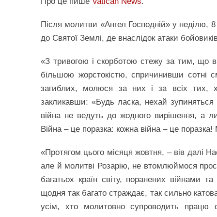
Про це пише
Vatican News
.
Після молитви «Ангел Господній» у неділю, 8
до Святої Землі, де внаслідок атаки бойовикі
«З тривогою і скорботою стежу за тим, що в
більшою жорстокістю, спричинивши сотні с
загиблих, молюся за них і за всіх тих, х
закликавши: «Будь ласка, нехай зупиняться а
війна не ведуть до жодного вирішення, а л
Війна – це поразка: кожна війна – це поразка!
«Протягом цього місяця жовтня, – вів далі Н
але й молитві Розарію, не втомлюймося прос
багатьох країн світу, поранених війнами та
щодня так багато страждає, так сильно катов
усім, хто молитовно супроводить працю с