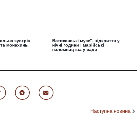
альна зустріч
Ватиканські музеї: відкриття у
 та монахинь
нічні години і марійські
паломництва у сади
Наступна новина