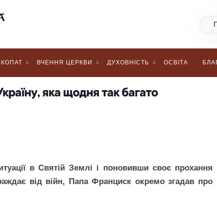
КОПАТ
ВЧЕННЯ ЦЕРКВИ
ДУХОВНІСТЬ
ОСВІТА
БЛА
країну, яка щодня так багато
туації в Святій Землі і поновивши своє прохання
раждає від війн, Папа Франциск окремо згадав про