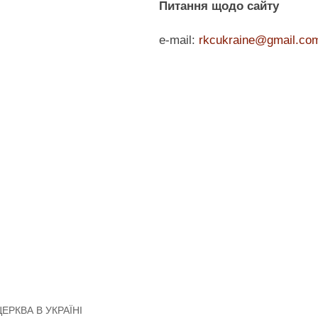
Питання щодо сайту
e-mail:
rkcukraine@gmail.co
НОВИНИ
РКЦ В УКРАЇНІ
ЄПИСКОПАТ
ДІЄЦЕЗІЇ
КАТЕХИЗМ
МОЛИТОВНИК
ОСВІТА
БЛАГОДІЙНІСТЬ
ЗВОРОТНИЙ ЗВ’ЯЗОК
РКВА В УКРАЇНІ