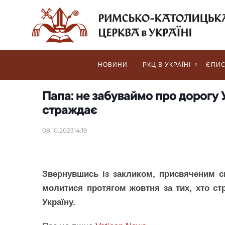
НОВИНИ
РКЦ В УКРАЇНІ
ЄПИС
Папа: не забуваймо про дорогу У
страждає
08.10.2023
14:19
Звернувшись із закликом, присвяченим си
молитися протягом жовтня за тих, хто ст
Україну.