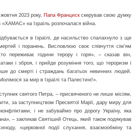
 жовтня 2023 року,
Папа Франциск
скерував свою думку
в «ХАМАС» на Ізраїль розпочалася війна.
ідбувається в Ізраїлі, де насильство спалахнуло з ще
мертей і поранень. Висловлюю своє співчуття сім’ям
то переживає години терору і горя», – сказав він,
таки і зброя, і прийде розуміння того, що тероризм і
ише до смерті і страждань багатьох невинних людей.
 Молімося за мир в Ізраїлі та Палестині!».
аступник святого Петра, – присвяченого не лише місіям,
ити, за заступництвом Пресвятої Марії, дару миру для
 конфліктами, і не забуваймо про дорогу Україну, яка
ана», – закликав Святіший Отець, який також подякував
иноду, «церковної події слухання, взаємообміну та