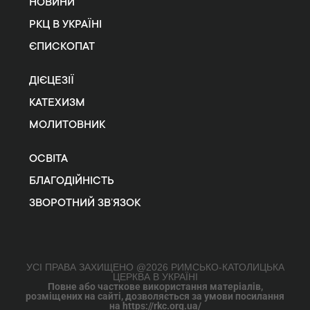
НОВИНИ
РКЦ В УКРАЇНІ
ЄПИСКОПАТ
ДІЄЦЕЗІЇ
КАТЕХИЗМ
МОЛИТОВНИК
ОСВІТА
БЛАГОДІЙНІСТЬ
ЗВОРОТНИЙ ЗВ’ЯЗОК
УСІ ПРАВА ЗАХИЩЕНО @2026 РИМСЬКО-КАТОЛИЦЬКА
ЦЕРКВА В УКРАЇНІ
Повне або часткове використання матеріалів,
розміщених на сайті, дозволяється за умови посилання
на https://rkc.org.ua/