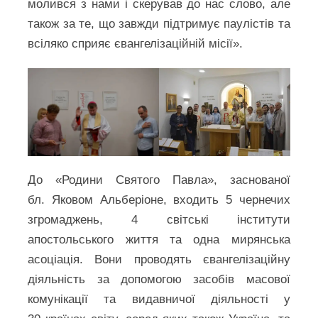
молився з нами і скерував до нас слово, але
також за те, що завжди підтримує паулістів та
всіляко сприяє євангелізаційній місії».
До «Родини Святого Павла», заснованої
бл. Яковом Альберіоне, входить 5 чернечих
згромаджень, 4 світські інститути
апостольського життя та одна мирянська
асоціація. Вони проводять євангелізаційну
діяльність за допомогою засобів масової
комунікації та видавничої діяльності у