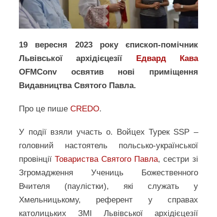
19 вересня 2023 року єпископ-помічник
Львівської архідієцезії
Едвард Кава
OFMConv освятив нові приміщення
Видавництва Святого Павла.
Про це пише
CREDO
.
У події взяли участь о. Войцех Турек SSP –
головний настоятель польсько-української
провінції
Товариства Святого Павла
, сестри зі
Згромадження Учениць Божественного
Вчителя (паулістки), які служать у
Хмельницькому, референт у справах
католицьких ЗМІ Львівської архідієцезії