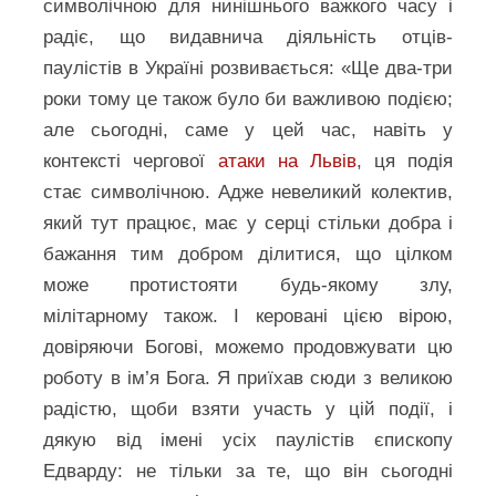
символічною для нинішнього важкого часу і
радіє, що видавнича діяльність отців-
паулістів в Україні розвивається: «Ще два-три
роки тому це також було би важливою подією;
але сьогодні, саме у цей час, навіть у
контексті чергової
атаки на Львів
, ця подія
стає символічною. Адже невеликий колектив,
який тут працює, має у серці стільки добра і
бажання тим добром ділитися, що цілком
може протистояти будь-якому злу,
мілітарному також. І керовані цією вірою,
довіряючи Богові, можемо продовжувати цю
роботу в ім’я Бога. Я приїхав сюди з великою
радістю, щоби взяти участь у цій події, і
дякую від імені усіх паулістів єпископу
Едварду: не тільки за те, що він сьогодні