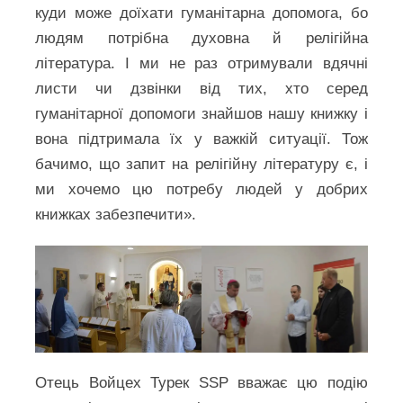
куди може доїхати гуманітарна допомога, бо
людям потрібна духовна й релігійна
література. І ми не раз отримували вдячні
листи чи дзвінки від тих, хто серед
гуманітарної допомоги знайшов нашу книжку і
вона підтримала їх у важкій ситуації. Тож
бачимо, що запит на релігійну літературу є, і
ми хочемо цю потребу людей у добрих
книжках забезпечити».
Отець Войцех Турек SSP вважає цю подію