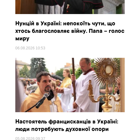
Нунцій в Україні: непокоїть чути, що
хтось благословляє війну. Папа – голос
миру
06.08.2026
10:53
Настоятель францисканців в Україні:
люди потребують духовної опори
05.08.2026
09:37