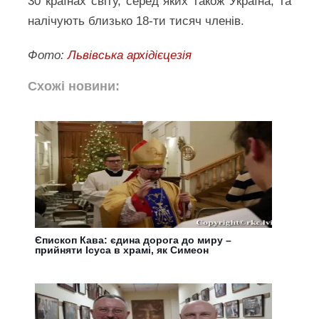
30 країнах світу, серед яких також Україна, та
налічують близько 18‑ти тисяч членів.
Фото:
Львівська архідієцезія
Схожі новини:
Єпископ Кава: єдина дорога до миру –
прийняти Ісуса в храмі, як Симеон