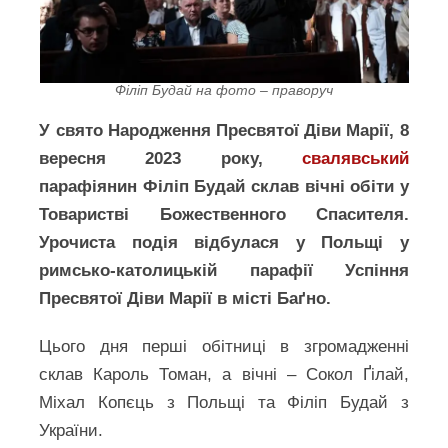
Філіп Будай на фото – праворуч
У свято Народження Пресвятої Діви Марії, 8
вересня 2023 року,
свалявський
парафіянин Філіп Будай склав вічні обіти у
Товаристві Божественного Спасителя.
Урочиста подія відбулася у Польщі у
римсько-католицькій парафії Успіння
Пресвятої Діви Марії в місті Баґно.
Цього дня перші обітниці в згромадженні
склав Кароль Томан, а вічні – Сокол Ґілай,
Міхал Копєць з Польщі та Філіп Будай з
України.