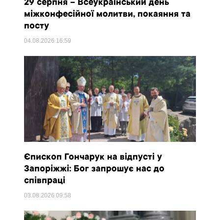
29 серпня – Всеукраїнський день
міжконфесійної молитви, покаяння та
посту
04.08.2026
16:59
Єпископ Гончарук на відпусті у
Запоріжжі: Бог запрошує нас до
співпраці
03.08.2026
09:58