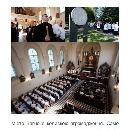
Місто Баґно є колискою згромадження. Саме