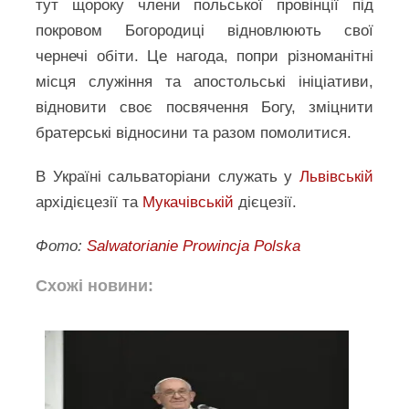
тут щороку члени польської провінції під
покровом Богородиці відновлюють свої
чернечі обіти. Це нагода, попри різноманітні
місця служіння та апостольські ініціативи,
відновити своє посвячення Богу, зміцнити
братерські відносини та разом помолитися.
В Україні сальваторіани служать у
Львівській
архідієцезії та
Мукачівській
дієцезії.
Фото:
Salwatorianie Prowincja Polska
Схожі новини: