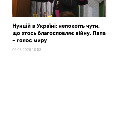
Нунцій в Україні: непокоїть чути,
що хтось благословляє війну. Папа
– голос миру
06.08.2026
10:53