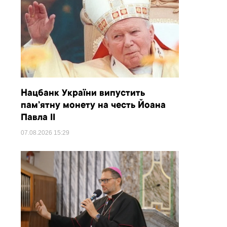
Нацбанк України випустить
пам’ятну монету на честь Йоана
Павла II
07.08.2026
15:29