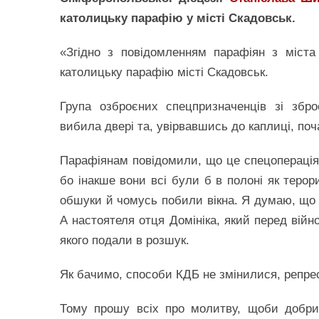
католицьку парафію у місті Скадовськ.
«Згідно з повідомленням парафіян з міста
католицьку парафію місті Скадовськ.
Група озброєних спецпризначенців зі збр
вибила двері та, увірвавшись до каплиці, по
Парафіянам повідомили, що це спецоперація 
бо інакше вони всі були б в полоні як терор
обшуки й чомусь побили вікна. Я думаю, що в
А настоятеля отця Домініка, який перед вій
якого подали в розшук.
Як бачимо, способи КДБ не змінилися, репрес
Тому прошу всіх про молитву, щоби добрий