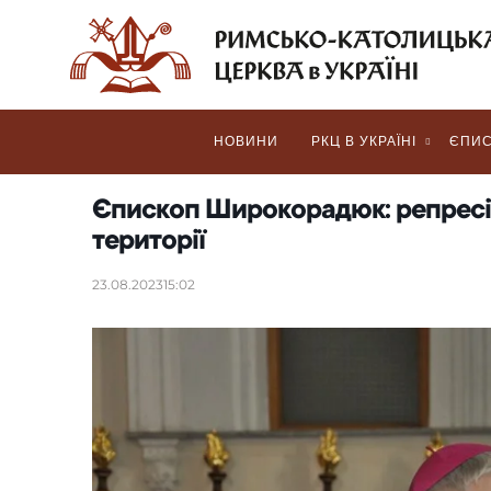
НОВИНИ
РКЦ В УКРАЇНІ
ЄПИС
Єпископ Широкорадюк: репресії
території
23.08.2023
15:02