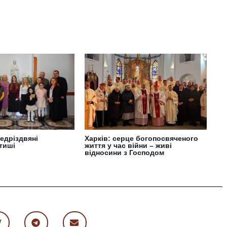
едріздвяні
Харків: серце богопосвяченого
 тиші
життя у час війни – живі
відносини з Господом