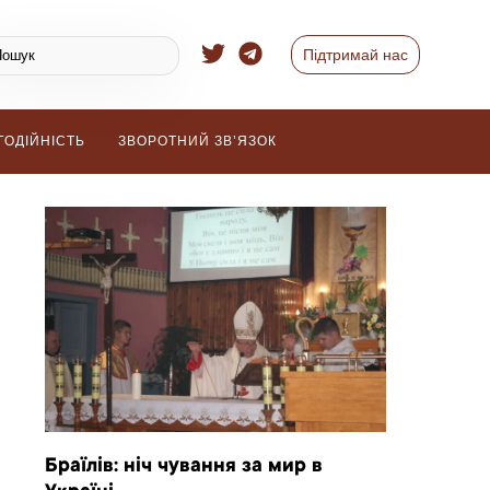
Підтримай нас
ГОДІЙНІСТЬ
ЗВОРОТНИЙ ЗВ’ЯЗОК
Браїлів: ніч чування за мир в