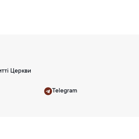
итті Церкви
Telegram