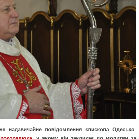
е надзвичайне повідомлення єпископа Одесько-
ирокорадюка
, у якому він закликає до молитви за