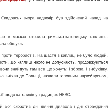
 Скадовськ вчора надвечір був здійснений напад на
оєю в масках оточила римсько-католицьку каплицю,
чала обшуки.
проти терористів. На щастя в каплиці не було людей,
исти. До каплиці нікого не допускають, продовжуються
они знайдуть там все що хочуть: і зброю, і вибухівку.
ною виїхав до Польщі, назвали головним наркобароном,
ії щодо католиків у традиціях НКВС.
 Бог скоротив дні діяння диявола і дні страждання