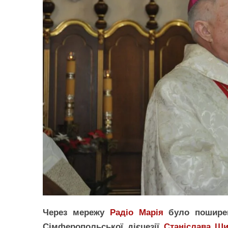
Через мережу
Радіо Марія
було поширен
Сімферопольської дієцезії
Станіслава Ш