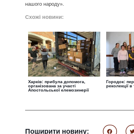
нашого народу».
Схожі новини:
Харків: прибула допомога,
Городок: пер
організована за участі
реколекції в
Апостольської елемозинерії
Поширити новину: