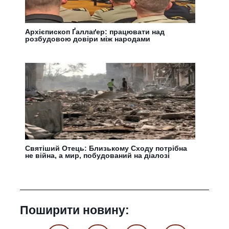
Архієпископ Ґаллаґер: працювати над
розбудовою довіри між народами
Святіший Отець: Близькому Сходу потрібна
не війна, а мир, побудований на діалозі
Поширити новину: