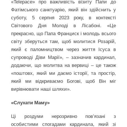
«Telepace» про важливість візиту Папи до
Фатімського санктуарію, який він здійснить у
суботу, 5 серпня 2023 року, в контексті
Світового Дня Молоді в Лісабоні. «Це
прекрасно, що Папа Франциск і молодь всього
світу зберуться там, щоб молитися Розарій,
який є паломництвом через життя Ісуса в
супроводі Діви Марії», – зазначив кардинал,
додаючи, що молитва на вервиці – це також
«поштовх, який ми даємо історії, та простір,
який ми відкриваємо Богові, щоб Він міг
вирівнювати наші шляхи».
«Слухати Маму»
Ці роздуми нерозривно пов’язані з
особистими спогадами кардинала, який зі