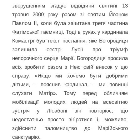
зворушенням згадує відвідини святині 13
травня 2000 року разом зі святим Йоаном
Павлом II, коли була зачитана третя частина
Фатімської таємниці. Тоді в руках у кардинала
Комастрі був текст послання, яке Богородиця
залишила сестрі Лусії про тріумф
непорочного серця Марії. Богородиця просила
всіх зробити разом з Нею свій внесок у цю
справу. «Якщо ми хочемо бути добрими
дітьми, – пояснив кардинал, – ми повинні
слухати Матір». Тому перед обличчям
мобілізації молодих людей на всесвітню
зустріч у Лісабоні він повторює, що
недостатньо просто зібратися і, можливо,
здійснити паломництво до Марійського
санктуарію.