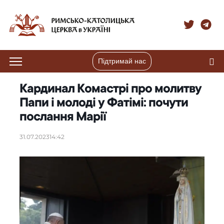
Підтримай нас
Кардинал Комастрі про молитву
Папи і молоді у Фатімі: почути
послання Марії
31.07.2023
14:42