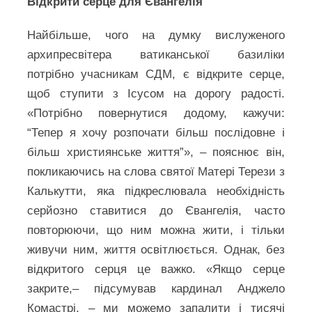
Відкрити серце для Євангелія
Найбільше, чого на думку вислуженого
архипресвітера ватиканської базиліки
потрібно учасникам СДМ, є відкрите серце,
щоб ступити з Ісусом на дорогу радості.
«Потрібно повернутися додому, кажучи:
“Тепер я хочу розпочати більш послідовне і
більш християнське життя”», – пояснює він,
покликаючись на слова святої Матері Терези з
Калькутти, яка підкреслювала необхідність
серйозно ставитися до Євангелія, часто
повторюючи, що ним можна жити, і тільки
живучи ним, життя освітлюється. Однак, без
відкритого серця це важко. «Якщо серце
закрите,– підсумував кардинал Анджело
Комастрі, – ми можемо запалити і тисячі