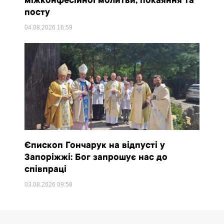
міжконфесійної молитви, покаяння та
посту
04.08.2026
16:59
Єпископ Гончарук на відпусті у
Запоріжжі: Бог запрошує нас до
співпраці
03.08.2026
09:58