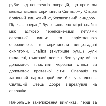
рубця від попередніх операцій, що протягом
кількох місяців спричиняла Святішому Отцеві
болісний кишковий субоклюзивний синдром.
Під час операції було виявлено міцні спайки
між частково переповненими петлями
середньої кишки та парієтальною
очеревиною, які спричиняли вищезгадані
симптоми. Спайки (внутрішні рубці) були
видалені, грижовий дефект був усунутий за
допомогою пластики черевної стінки за
допомогою протезної сітки. Операція та
загальний наркоз пройшли без ускладнень.
Святіший Отець добре відреагував на
операцію.
Найбільше занепокоєння викликав, перш за