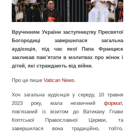
Врученням України заступництву Пресвятої
Богородиці завершилася загальна
аудієнція, під час якої Папа Франциск
закликав пам’ятати в молитвах про жінок і
дітей, які страждають від війни.
Про це пише
Vatic
a
n News
.
Хоч загальна аудієнція у середу, 10 травня
2023 року, мала незвичний
формат
,
пов’язаний із візитом до Ватикану Глави
Коптської Православної Церкви, та
завершилася вона традиційно, тобто,