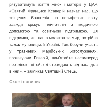
рятуватимуть життя жінок і матерів у ЦАР.
«Святий Франциск Ксаверій навчає нас, що
звіщення Євангелія на периферіях світу
завжди крокує пліч-о-пліч з медичною
допомогою та освітньою підтримкою. Ця
підтримка, як і наша молитва за мир, потрібна
також мученицькій Україні. Тож беручи участь
у травневих Марійських богослужіннях,
проказуючи Розарій, пам’ятайте насамперед
про жінок і дітей, які страждають від наслідків
війни», – закликав Святіший Отець.
Схожі новини: