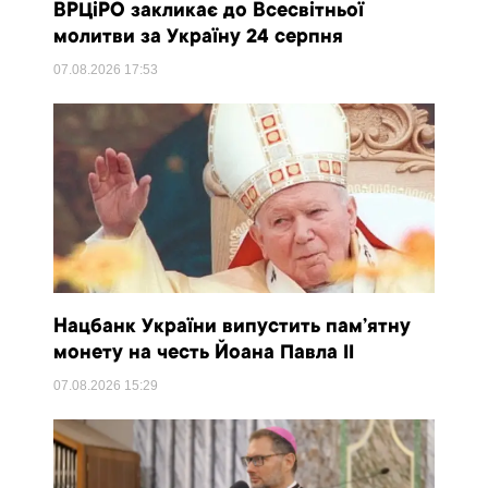
ВРЦіРО закликає до Всесвітньої
молитви за Україну 24 серпня
07.08.2026
17:53
Нацбанк України випустить пам’ятну
монету на честь Йоана Павла II
07.08.2026
15:29