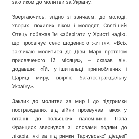
закликом до молитви за Україну.
Звертаючись, згідно зі звичаєм, до молоді,
хворих, похилих віком і молодят, Святіший
Отець побажав їм «зберігати у Христі надію,
що просвічує сенс щоденного життя». «Всіх
закликаю молитися до Діви Марії протягом
присвяченого Їй місяця», – сказав він,
додавши: «Їй, утішительці пригноблених і
Цариці миру, ввіряю багатостраждальну
Україну».
Заклик до молитви за мир і до підтримки
постраждалих від війни прозвучав також у
вітанні до польських паломників. Папа
Франциск звернувся зі словами подяки до
лікарів, які за підтримки Тарнувської дієцезії