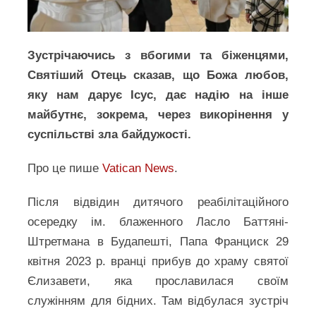
Зустрічаючись з вбогими та біженцями,
Святіший Отець сказав, що Божа любов,
яку нам дарує Ісус, дає надію на інше
майбутнє, зокрема, через викорінення у
суспільстві зла байдужості.
Про це пише
Vatic
a
n News
.
Після відвідин дитячого реабілітаційного
осередку ім. блаженного Ласло Баттяні-
Штретмана в Будапешті, Папа Франциск 29
квітня 2023 р. вранці прибув до храму святої
Єлизавети, яка прославилася своїм
служінням для бідних. Там відбулася зустріч