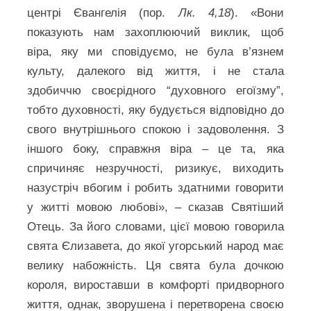
центрі Євангелія (пор.
Лк. 4,18
). «Вони
показують нам захоплюючий виклик, щоб
віра, яку ми сповідуємо, не була в’язнем
культу, далекого від життя, і не стала
здобиччю своєрідного “духовного егоїзму”,
тобто духовності, яку будується відповідно до
свого внутрішнього спокою і задоволення. З
іншого боку, справжня віра – це та, яка
спричиняє незручності, ризикує, виходить
назустріч вбогим і робить здатними говорити
у житті мовою любові», – сказав Святіший
Отець. За його словами, цієї мовою говорила
свята Єлизавета, до якої угорський народ має
велику набожність. Ця свята була дочкою
короля, вироставши в комфорті придворного
життя, однак, зворушена і перетворена своєю