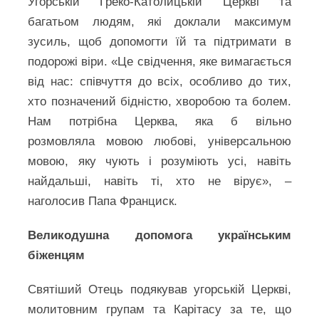
Угорській Греко-Католицькій Церкві та
багатьом людям, які доклали максимум
зусиль, щоб допомогти їй та підтримати в
подорожі віри. «Це свідчення, яке вимагається
від нас: співчуття до всіх, особливо до тих,
хто позначений бідністю, хворобою та болем.
Нам потрібна Церква, яка б вільно
розмовляла мовою любові, універсальною
мовою, яку чують і розуміють усі, навіть
найдальші, навіть ті, хто не вірує», –
наголосив Папа Франциск.
Великодушна допомога українським
біженцям
Святіший Отець подякував угорській Церкві,
молитовним групам та Карітасу за те, що