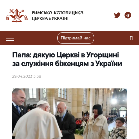
Підтримай нас
Папа: дякую Церкві в Угорщині
за служіння біженцям з України
29.04.2023
13:38