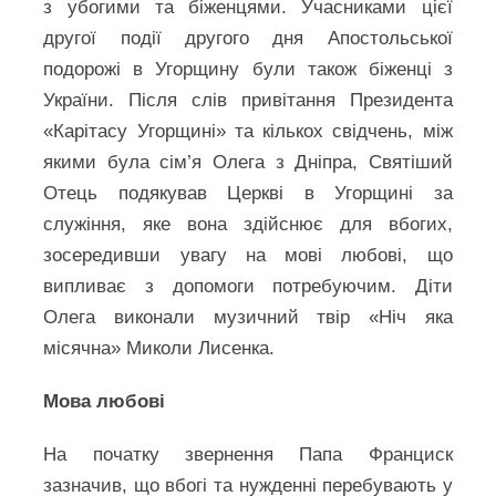
з убогими та біженцями. Учасниками цієї
другої події другого дня Апостольської
подорожі в Угорщину були також біженці з
України. Після слів привітання Президента
«Карітасу Угорщині» та кількох свідчень, між
якими була сім’я Олега з Дніпра, Святіший
Отець подякував Церкві в Угорщині за
служіння, яке вона здійснює для вбогих,
зосередивши увагу на мові любові, що
випливає з допомоги потребуючим. Діти
Олега виконали музичний твір «Ніч яка
місячна» Миколи Лисенка.
Мова любові
На початку звернення Папа Франциск
зазначив, що вбогі та нужденні перебувають у