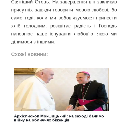
Святіший Отець. На завершення він закликав
присутніх завжди говорити мовою любові, бо
саме тоді, коли ми зобов’язуємося принести
хліб голодним, розквітає радість і Господь
наповнює наше існування любов’ю, якою ми
ділимося з іншими.
Схожі новини:
Архієпископ Мокшицький: на заході бачимо
війну на обличчях біженців