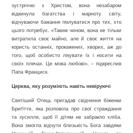
зустріччю з Христом, вона незабаром
відкинула багатства і марноту світу,
відчуваючи бажання піклуватися про тих, хто
цього потребує. «Таким чином, вона не тільки
витратила своє майно, але й своє життя на
користь останніх, прокажених, хворих, аж до
того, щоб особисто лікувати їх і носити на
своїх плечах. Це мова любові», – підкреслив
Папа Франциск.
Церква, яку розуміють навіть невіруючі
Святіший Отець пригадав свідчення біженки
Бриґітти, яка розповіла про свої страждання
та зусилля, щоб її дітям не забракло хліба.
Вона змогла відчути близькість Бога завдяки