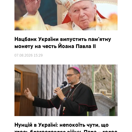
Нацбанк України випустить пам’ятну
монету на честь Йоана Павла II
07.08.2026
15:29
Нунцій в Україні: непокоїть чути, що