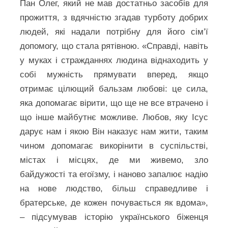
Пан Олег, який не мав достатньо засобів для
прожиття, з вдячністю згадав турботу добрих
людей, які надали потрібну для його сім’ї
допомогу, що стала рятівною. «Справді, навіть
у муках і стражданнях людина віднаходить у
собі мужність прямувати вперед, якщо
отримає цілющий бальзам любові: це сила,
яка допомагає вірити, що ще не все втрачено і
що інше майбутнє можливе. Любов, яку Ісус
дарує нам і якою Він наказує нам жити, таким
чином допомагає викорінити в суспільстві,
містах і місцях, де ми живемо, зло
байдужості та егоїзму, і наново запалює надію
на нове людство, більш справедливе і
братерське, де кожен почувається як вдома»,
– підсумував історію українського біженця