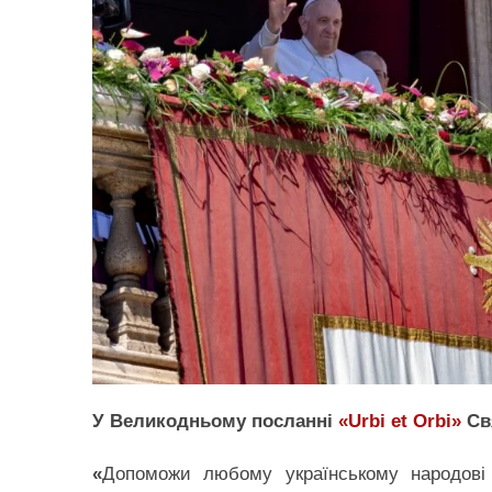
У Великодньому посланні
«Urbi et Orbi»
Свя
«
Допоможи любому українському народові