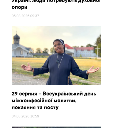
Україні: люди потребують духовної
опори
05.08.2026
09:37
29 серпня – Всеукраїнський день
міжконфесійної молитви,
покаяння та посту
04.08.2026
16:59