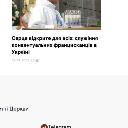
Серце відкрите для всіх: служіння
конвентуальних францисканців в
Україні
01.08.2026
12:40
итті Церкви
Telegram