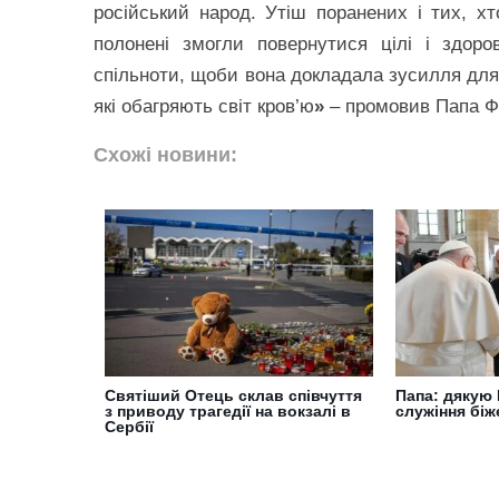
російський народ. Утіш поранених і тих, хт
полонені змогли повернутися цілі і здоро
спільноти, щоби вона докладала зусилля для 
які обагряють світ кров’ю
»
– промовив Папа Ф
Схожі новини:
Святіший Отець склав співчуття
Папа: дякую 
з приводу трагедії на вокзалі в
служіння біж
Сербії