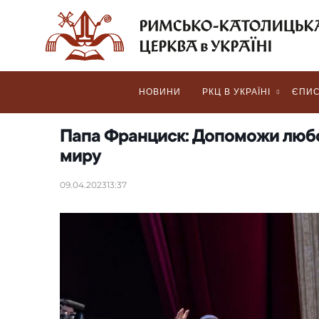
НОВИНИ
РКЦ В УКРАЇНІ
ЄПИС
Папа Франциск: Допоможи любом
миру
09.04.2023
13:37