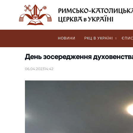
НОВИНИ
РКЦ В УКРАЇНІ
ЄПИС
День зосередження духовенства
06.04.2023
14:42