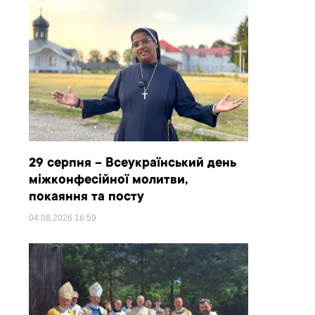
29 серпня – Всеукраїнський день
міжконфесійної молитви,
покаяння та посту
04.08.2026
16:59