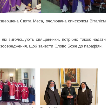
звершена Свята Меса, очолювана єпископом Віталієм
, які виголошують священники, потрібно також надати
 зосередження, щоб занести Слово Боже до парафіян.