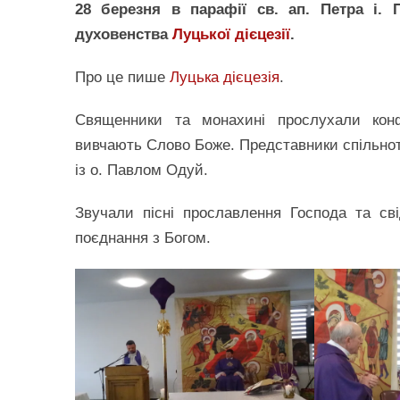
28 березня в парафії св. ап. Петра і.
духовенства
Луцької дієцезії
.
Про це пише
Луцька дієцезія
.
Священники та монахині прослухали конфе
вивчають Слово Боже. Представники спільноти
із о. Павлом Одуй.
Звучали пісні прославлення Господа та св
поєднання з Богом.