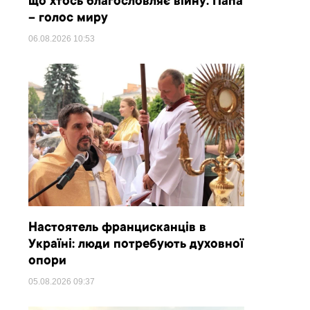
що хтось благословляє війну. Папа
– голос миру
06.08.2026
10:53
Настоятель францисканців в
Україні: люди потребують духовної
опори
05.08.2026
09:37