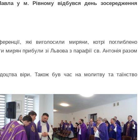
 Павла у м. Рівному відбувся день зосередження
ренції, які виголосили миряни, котрі поглиблено
 мирян прибули зі Львова з парафії св. Антонія разом
ідоцтва віри. Також був час на молитву та таїнство