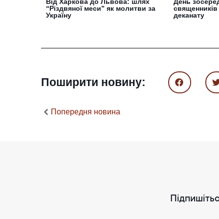
Від Харкова до Львова: шлях
День зосеред
“Різдвяної меси” як молитви за
священників
Україну
деканату
Поширити новину:
Попередня новина
Підпишітьс