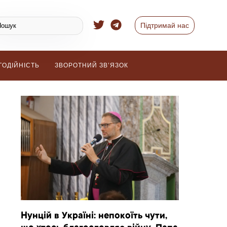
Підтримай нас
ГОДІЙНІСТЬ
ЗВОРОТНИЙ ЗВ’ЯЗОК
Нунцій в Україні: непокоїть чути,