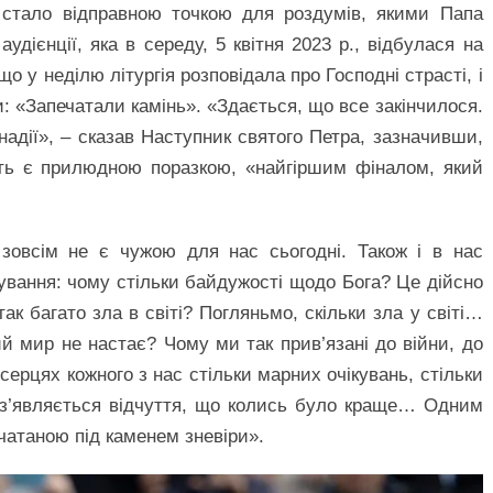
я стало відправною точкою для роздумів, якими Папа
удієнції, яка в середу, 5 квітня 2023 р., відбулася на
що у неділю літургія розповідала про Господні страсті, і
 «Запечатали камінь». «Здається, що все закінчилося.
надії», – сказав Наступник святого Петра, зазначивши,
рть є прилюдною поразкою, «найгіршим фіналом, який
, зовсім не є чужою для нас сьогодні. Також і в нас
ування: чому стільки байдужості щодо Бога? Це дійсно
ак багато зла в світі? Погляньмо, скільки зла у світі…
ий мир не настає? Чому ми так прив’язані до війни, до
серцях кожного з нас стільки марних очікувань, стільки
 з’являється відчуття, що колись було краще… Одним
ечатаною під каменем зневіри».