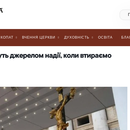
КОПАТ
ВЧЕННЯ ЦЕРКВИ
ДУХОВНІСТЬ
ОСВІТА
БЛА
уть джерелом надії, коли втираємо