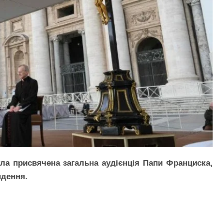
ла присвячена загальна аудієнція Папи Франциска,
идення.