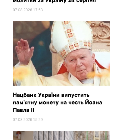
молитви за Україну 24 серпня
07.08.2026
17:53
Нацбанк України випустить
пам’ятну монету на честь Йоана
Павла II
07.08.2026
15:29