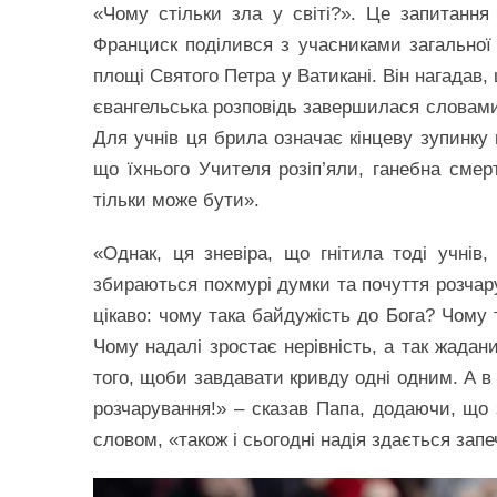
«Чому стільки зла у світі?». Це запитанн
Франциск поділився з учасниками загальної а
площі Святого Петра у Ватикані. Він нагадав, 
євангельська розповідь завершилася словами:
Для учнів ця брила означає кінцеву зупинку 
що їхнього Учителя розіп’яли, ганебна сме
тільки може бути».
«Однак, ця зневіра, що гнітила тоді учнів
збираються похмурі думки та почуття розчар
цікаво: чому така байдужість до Бога? Чому т
Чому надалі зростає нерівність, а так жадан
того, щоби завдавати кривду одні одним. А в 
розчарування!» – сказав Папа, додаючи, що
словом, «також і сьогодні надія здається зап