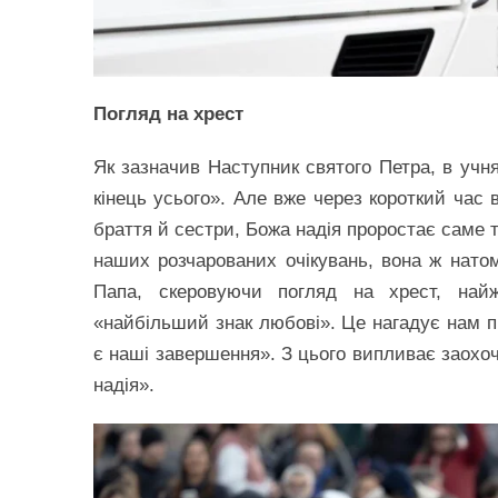
Погляд на хрест
Як зазначив Наступник святого Петра, в учн
кінець усього». Але вже через короткий час 
браття й сестри, Божа надія проростає саме 
наших розчарованих очікувань, вона ж натомі
Папа, скеровуючи погляд на хрест, найж
«найбільший знак любові». Це нагадує нам п
є наші завершення». З цього випливає заохоч
надія».