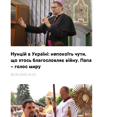
Нунцій в Україні: непокоїть чути,
що хтось благословляє війну. Папа
– голос миру
06.08.2026
10:53