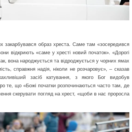
ях закарбувався образ хреста. Саме там «зосередився
вони відкриють «саме у хресті новий початок». «Дорогі
так, вона народжується та відроджується у чорних ямах
сть, справжня надія, ніколи не розчаровує», – сказав
ахливіший засіб катування, з якого Бог видобув
ро те, що «Божі початки розпочинаються часто там, де
ення скерувати погляд на хрест, «щоби в нас проросла