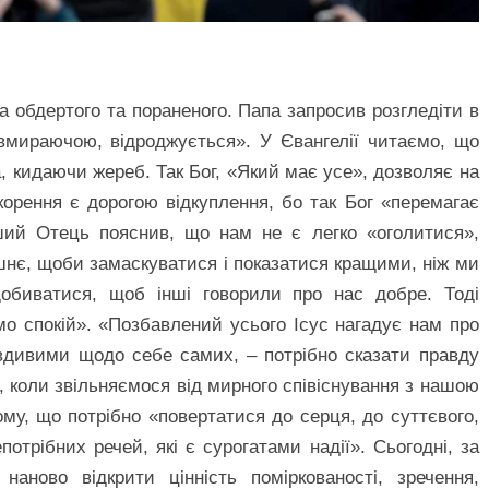
а обдертого та пораненого. Папа запросив розгледіти в
 вмираючою, відроджується». У Євангелії читаємо, що
, кидаючи жереб. Так Бог, «Який має усе», дозволяє на
корення є дорогою відкуплення, бо так Бог «перемагає
іший Отець пояснив, що нам не є легко «оголитися»,
шнє, щоби замаскуватися і показатися кращими, ніж ми
добиватися, щоб інші говорили про нас добре. Тоді
о спокій». «Позбавлений усього Ісус нагадує нам про
авдивими щодо себе самих, – потрібно сказати правду
, коли звільняємося від мирного співіснування з нашою
му, що потрібно «повертатися до серця, до суттєвого,
потрібних речей, які є сурогатами надії». Сьогодні, за
аново відкрити цінність поміркованості, зречення,