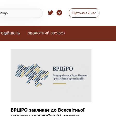
Підтримай нас
ГОДІЙНІСТЬ
ЗВОРОТНИЙ ЗВ’ЯЗОК
ВРЦіРО закликає до Всесвітньої