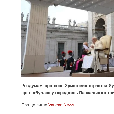
Роздумам про сенс Христових страстей бу
що відбулася у переддень Пасхального тр
Про це пише
Vatic
an News
.