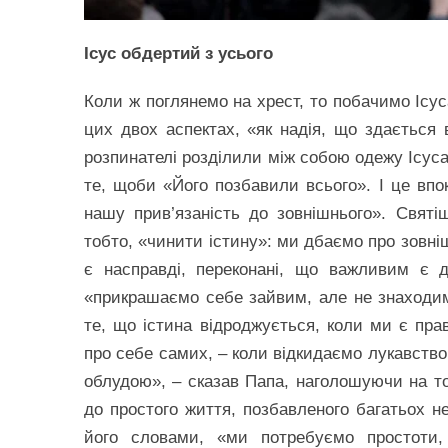
Ісус обдертий з усього
Коли ж поглянемо на хрест, то побачимо Ісус
цих двох аспектах, «як надія, що здається
розпинателі розділили між собою одежу Ісуса
те, щоби «Його позбавили всього». І це впо
нашу прив’язаність до зовнішнього». Свят
тобто, «чинити істину»: ми дбаємо про зовні
є насправді, переконані, що важливим є 
«прикрашаємо себе зайвим, але не знаходим
те, що істина відроджується, коли ми є пр
про себе самих, – коли відкидаємо лукавство
облудою», – сказав Папа, наголошуючи на то
до простого життя, позбавленого багатьох не
його словами, «ми потребуємо простоти, н