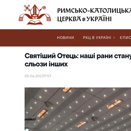
НОВИНИ
РКЦ В УКРАЇНІ
ЄПИС
Святіший Отець: наші рани стан
сльози інших
05.04.2023
11:57