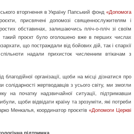
ського вторгнення в Україну Папський фонд
«Допомога
роєкти, присвячені допомозі священнослужителям і
ростих обставинах, залишаючись пліч-о-пліч зі своїм
й такий проєкт було оголошено вже в перших числах
кзархати, що постраждали від бойових дій, так і єпархії
і спільноти надали прихисток численним втікачам з
 благодійної організації, щоби на місці дізнатися про
ки солідарності жертводавців з усього світу, ми змогли
ку на початку надзвичайної ситуації, підтримавши
рибули, щоби відвідати країну та зрозуміти, які потреби
Марко Менкалья, координатор проєктів
«Допомоги Церкві
ихологічна підтримка