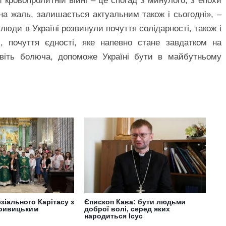
 кровопролитній війні – це спогад з минулого, з епохи
на жаль, залишається актуальним також і сьогодні», –
люди в Україні розвинули почуття солідарності, також і
, почуття єдності, яке напевно стане завдатком на
авіть болюча, допоможе Україні бути в майбутньому
езіального Карітасу з
Єпископ Кава: бути людьми
ривицьким
доброї волі, серед яких
народиться Ісус