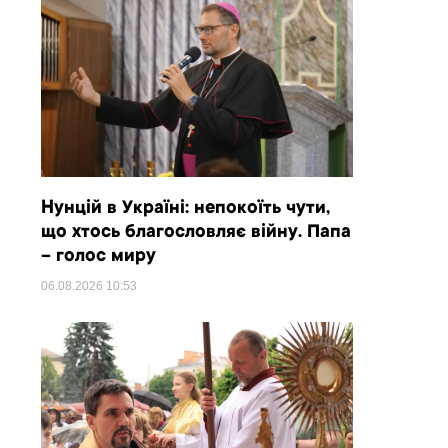
Нунцій в Україні: непокоїть чути,
що хтось благословляє війну. Папа
– голос миру
06.08.2026
10:53