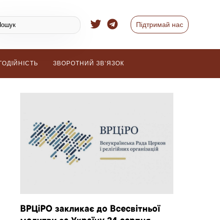
Підтримай нас
ГОДІЙНІСТЬ
ЗВОРОТНИЙ ЗВ’ЯЗОК
ВРЦіРО закликає до Всесвітньої