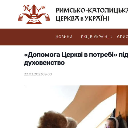
НОВИНИ
РКЦ В УКРАЇНІ
ЄПИС
«Допомога Церкві в потребі» пі
духовенство
22.03.2023
09:00