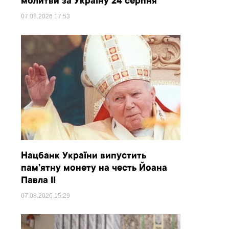
молитви за Україну 24 серпня
07.08.2026
17:53
Нацбанк України випустить
пам’ятну монету на честь Йоана
Павла II
07.08.2026
15:29