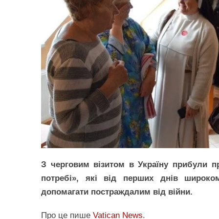
З черговим візитом в Україну прибули п
потребі», які від перших днів широко
допомагати постраждалим від війни.
Про це пише
Vatican News
.