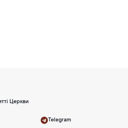
итті Церкви
Telegram