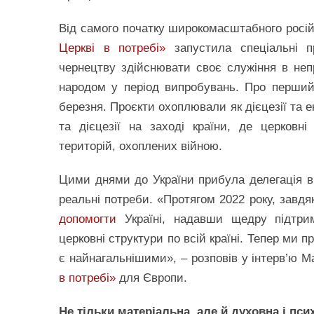
Від самого початку широкомасштабного росій
Церкві в потребі»
запустила спеціальні п
чернецтву здійснювати своє служіння в неп
народом у період випробувань. Про перши
березня. Проєкти охоплювали як дієцезії та е
та дієцезії на заході країни, де церковн
територій, охоплених війною.
Цими днями до України прибула делегація від
реальні потреби. «Протягом 2022 року, завдя
допомогти
Україні, надавши щедру підтрим
церковні структури по всій країні. Тепер ми п
є найнагальнішими», – розповів у інтерв’ю 
в потребі»
для Європи.
Не тільки матеріальна, але й духовна і пс