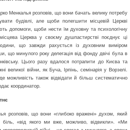
рко Менкалья розповів, що вони бачать велику потребу
увати будівлі, але щоби полегшити місцевій Церкві
ють допомоги, щоби нести їм духовну та психологічну
 місцева Церква у своєму душпастирстві поєднує ці
людини, що завжди рахується із духовним виміром
вши, що минулого року делегація від фонду двічі була в
анківську. Цього разу вдалося потрапити до Києва та
ні великої війни, як Буча, Ірпінь, семінарія у Ворзелі.
де можливість також відвідати й більш систематично
одає координатор.
тнє
ья розповів, що вони «глибоко вражені» духом, який
 біль, «від якого ми вже, можливо, відвикли». «Ми