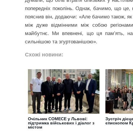
думали, що біль втрати близьких у настільки
попередніх поколінь. Однак, бачимо, що це, 
пояснив він, додаючи: «Але бачимо також, як 
між дуже відмінними між собою регіонами
майбутнє. Ми впевнені, що ця пам’ять, н
сильнішою та згуртованішою».
Схожі новини:
Очільник COMECE у Львові:
Зустріч дієц
підтримка військових і діалог з
єпископом К
містом