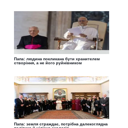
Папа: людина покликана бути хранителем
створіння, а не його руйнівником
Папа: земля страждає, потрібна далекоглядна
політика й цілісна екологія