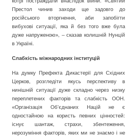
котрі постраждали внаслідок війни. «Святий
Престол чинив заходи ще задовго до
російського вторгнення, аби запобігти
вибухові ситуації, яка й без того вже була
дуже напруженою», – сказав колишній Нунцій
в Україні.
Слабкість міжнародних інституцій
На думку Префекта Дикастерії для Східних
Церков, розгледіти якусь перспективу в
нинішній ситуації дуже складно через низку
переплетених факторів та слабкість ООН.
«Організація Об’єднаних Націй не є
одностайною на користь певних цінностей:
існує шантаж, страхи, збентеження,
нерозуміння факторів, яких ми не знаємо і не