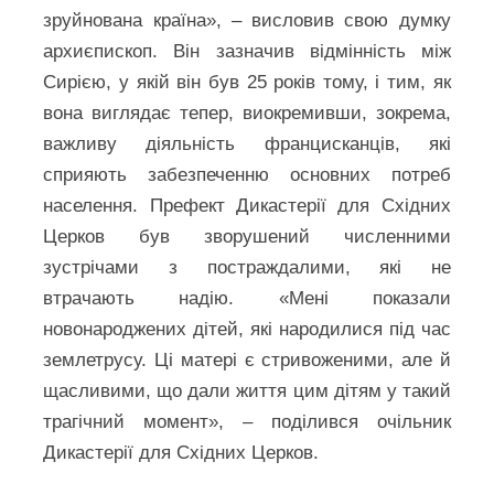
зруйнована країна», – висловив свою думку
архиєпископ. Він зазначив відмінність між
Сирією, у якій він був 25 років тому, і тим, як
вона виглядає тепер, виокремивши, зокрема,
важливу діяльність францисканців, які
сприяють забезпеченню основних потреб
населення. Префект Дикастерії для Східних
Церков був зворушений численними
зустрічами з постраждалими, які не
втрачають надію. «Мені показали
новонароджених дітей, які народилися під час
землетрусу. Ці матері є стривоженими, але й
щасливими, що дали життя цим дітям у такий
трагічний момент», – поділився очільник
Дикастерії для Східних Церков.