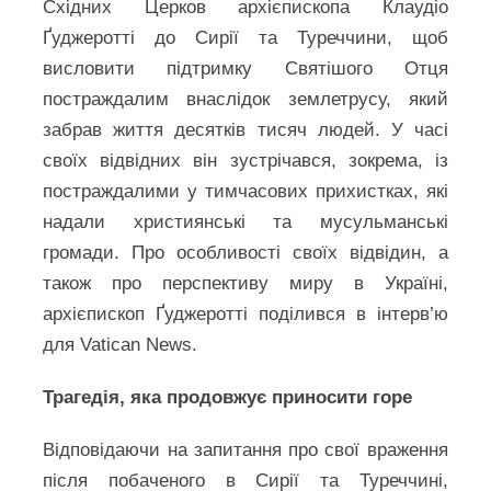
Східних Церков архієпископа Клаудіо
Ґуджеротті до Сирії та Туреччини, щоб
висловити підтримку Святішого Отця
постраждалим внаслідок землетрусу, який
забрав життя десятків тисяч людей. У часі
своїх відвідних він зустрічався, зокрема, із
постраждалими у тимчасових прихистках, які
надали християнські та мусульманські
громади. Про особливості своїх відвідин, а
також про перспективу миру в Україні,
архієпископ Ґуджеротті поділився в інтерв’ю
для Vatican News.
Трагедія, яка продовжує приносити горе
Відповідаючи на запитання про свої враження
після побаченого в Сирії та Туреччині,