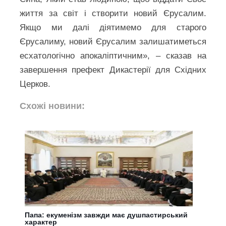
життя за світ і створити новий Єрусалим.
Якщо ми далі діятимемо для старого
Єрусалиму, новий Єрусалим залишатиметься
есхатологічно апокаліптичним», – сказав на
завершення префект Дикастерії для Східних
Церков.
Схожі новини:
Папа: екуменізм завжди має душпастирський
характер