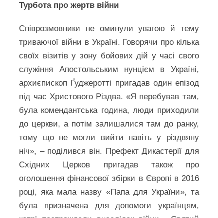
Турбота про жертв війни
Співрозмовники не оминули увагою й тему
триваючої війни в Україні. Говорячи про кілька
своїх візитів у зону бойових дій у часі свого
служіння Апостольським нунцієм в Україні,
архиєпископ Ґуджеротті пригадав один епізод
під час Христового Різдва. «Я перебував там,
була комендантська година, люди приходили
до церкви, а потім залишалися там до ранку,
тому що не могли вийти навіть у різдвяну
ніч», – поділився він. Префект Дикастерії для
Східних Церков пригадав також про
оголошення фінансової збірки в Європі в 2016
році, яка мала назву «Папа для України», та
була призначена для допомоги українцям,