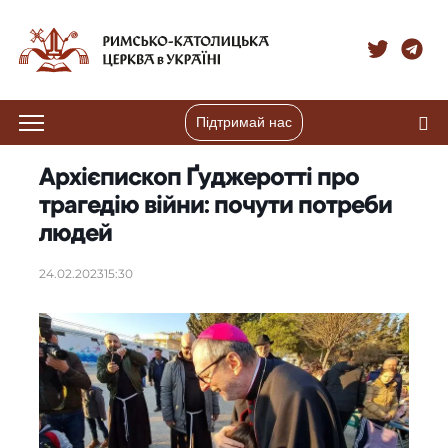
Підтримай нас
Архієпископ Ґуджеротті про
трагедію війни: почути потреби
людей
24.02.2023
15:30