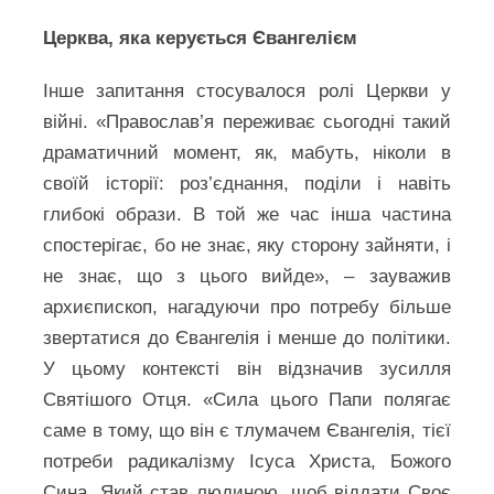
Церква, яка керується Євангелієм
Інше запитання стосувалося ролі Церкви у
війні. «Православ’я переживає сьогодні такий
драматичний момент, як, мабуть, ніколи в
своїй історії: роз’єднання, поділи і навіть
глибокі образи. В той же час інша частина
спостерігає, бо не знає, яку сторону зайняти, і
не знає, що з цього вийде», – зауважив
архиєпископ, нагадуючи про потребу більше
звертатися до Євангелія і менше до політики.
У цьому контексті він відзначив зусилля
Святішого Отця. «Сила цього Папи полягає
саме в тому, що він є тлумачем Євангелія, тієї
потреби радикалізму Ісуса Христа, Божого
Сина, Який став людиною, щоб віддати Своє