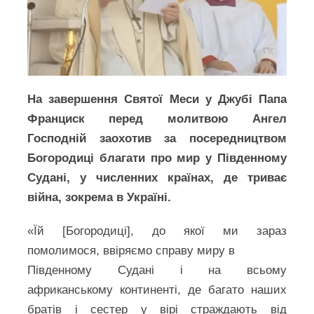
На завершення Святої Меси у Джубі Папа
Франциск перед молитвою Ангел
Господній заохотив за посередництвом
Богородиці благати про мир у Південному
Судані, у численних країнах, де триває
війна, зокрема в Україні.
«Їй [Богородиці], до якої ми зараз
помолимося, ввіряємо справу миру в
Південному Судані і на всьому
африканському континенті, де багато наших
братів і сестер у вірі страждають від