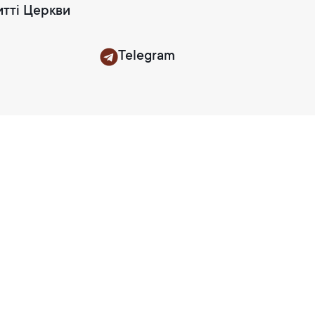
итті Церкви
Telegram