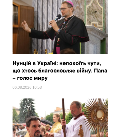
Нунцій в Україні: непокоїть чути,
що хтось благословляє війну. Папа
– голос миру
06.08.2026
10:53