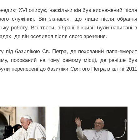
енедикт XVI описує, наскільки він був виснажений після
вого служіння. Він зізнався, що лише після обрання
ку роботу. Всі твори, зібрані в книзі, були написані в
адах, де він оселився після свого зречення.
ту під базилікою Св. Петра, де похований папа-емерит
иму, похований на тому самому місці, де раніше був
ули перенесені до базиліки Святого Петра в квітні 2011