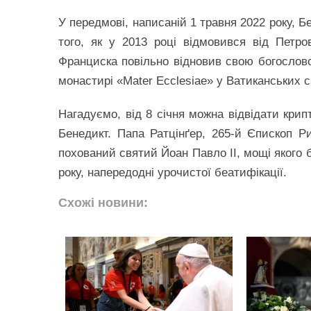
У передмові, написаній 1 травня 2022 року, Б
того, як у 2013 році відмовився від Петро
Франциска повільно відновив свою богословсь
монастирі «Mater Ecclesiae» у Ватиканських с
Нагадуємо, від 8 січня можна відвідати крип
Бенедикт. Папа Ратцінґер, 265-й Єпископ Р
похований святий Йоан Павло ІІ, мощі якого б
року, напередодні урочистої беатифікації.
Схожі новини: