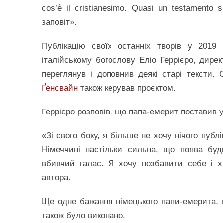
cos’è il cristianesimo. Quasi un testamento
заповіт».
Публікацію своїх останніх творів у 2019 
італійському богослову Еліо Геррієро, дир
переглянув і доповнив деякі старі тексти
Ґенсвайн
також керував проєктом.
Геррієро розповів, що папа-емерит поставив 
«Зі свого боку, я більше не хочу нічого пуб
Німеччині настільки сильна, що поява буд
вбивчий галас. Я хочу позбавити себе і х
автора.
Ще одне бажання німецького папи-емерита,
також було виконано.