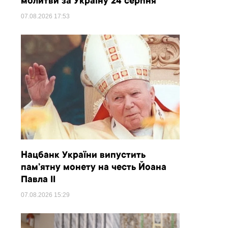
молитви за Україну 24 серпня
07.08.2026
17:53
Нацбанк України випустить
пам’ятну монету на честь Йоана
Павла II
07.08.2026
15:29