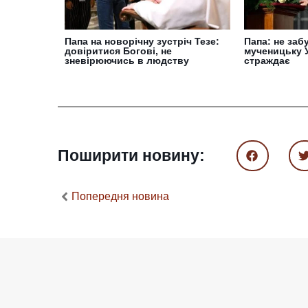
Папа на новорічну зустріч Тезе:
Папа: не заб
довіритися Богові, не
мученицьку У
зневірюючись в людству
страждає
Поширити новину:
Попередня новина