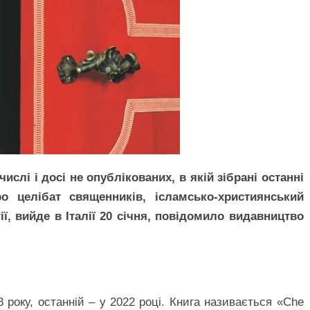
числі і досі не опублікованих, в якій зібрані останні
о целібат священників, ісламсько-християнський
ії, вийде в Італії 20 січня, повідомило видавництво
8 року, останній – у 2022 році. Книга називається «Che