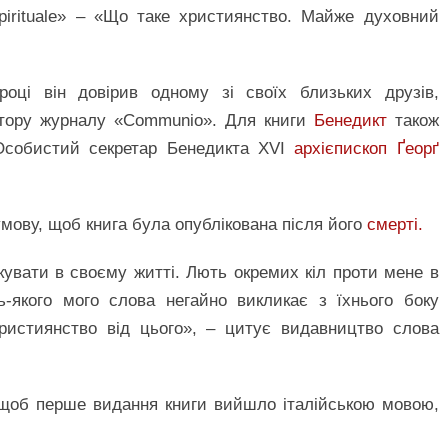
 spirituale» – «Що таке християнство. Майже духовний
році він довірив одному зі своїх близьких друзів,
ектору журналу «Communio». Для книги
Бенедикт
також
. Особистий секретар Бенедикта XVI
архієпископ Ґеорґ
умову, щоб книга була опублікована після його
смерті.
лікувати в своєму житті. Лють окремих кіл проти мене в
ь-якого мого слова негайно викликає з їхнього боку
ристиянство від цього», – цитує видавництво слова
 щоб перше видання книги вийшло італійською мовою,