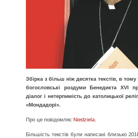
Збірка з більш ніж десятка текстів, в тому 
богословські роздуми Бенедикта XVI пр
діалог і нетерпимість до католицької реліг
«Мондадорі».
Про це повідомляє
Niedziela
.
Більшість текстів були написані близько 201