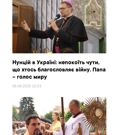
Нунцій в Україні: непокоїть чути,
що хтось благословляє війну. Папа
– голос миру
06.08.2026
10:53