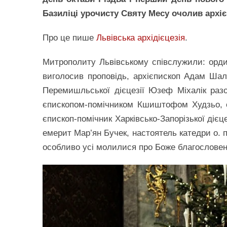
Базиліці урочисту Святу Месу очолив арх
Про це пише
Львівська архідієцезія
.
Митрополиту Львівському співслужили: орди
виголосив проповідь, архієпископ Адам Ша
Перемишльської дієцезії Юзеф Міхалік раз
єпископом-помічником Кшиштофом Худзьо, є
єпископ-помічник Харківсько-Запорізької дієц
емерит Мар’ян Бучек, настоятель катедри о. п
особливо усі молилися про Боже благословення