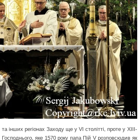
та інших регіонах Заходу ще у VI столітті, проте у XIII-
я Господнього, яке 1570 року папа Пій V розповсюдив як