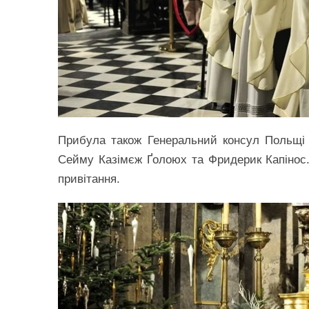
Прибула також Генеральний консул Польщі 
Сейму Казімєж Ґолоюх та Фридерик Капінос. 
привітання.