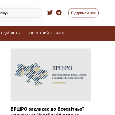
Підтримай нас
ГОДІЙНІСТЬ
ЗВОРОТНИЙ ЗВ’ЯЗОК
ВРЦіРО закликає до Всесвітньої