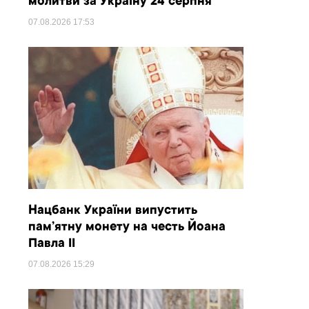
молитви за Україну 24 серпня
07.08.2026
17:53
Нацбанк України випустить
пам’ятну монету на честь Йоана
Павла II
07.08.2026
15:29