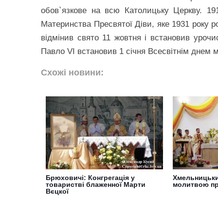
обов`язкове на всю Католицьку Церкву. 19
Материнства Пресвятої Діви, яке 1931 року р
відмінив свято 11 жовтня і встановив урочис
Павло VI встановив 1 січня Всесвітнім днем м
Схожі новини:
Брюховичі: Конгрегація у
Хмельницький
товаристві блаженної Марти
молитвою пр
Вєцкої