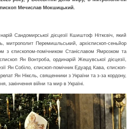
ієпископ Мечислав Мокшицький.
нарій Сандомирської дієцезії Кшиштоф Ніткєвіч, який
ль, митрополит Перемишльський, архієпископ-сеньйор
ом з єпископом-помічником Станіславом Ямрозком та
пископ Ян Вонтроба, ординарій Жешувської дієцезії,
езії Ян Собіло, єпископ-помічник Едуард Кава, єпископ-
релат Ян Нікєль, священники з України та з-за кордону,
, закінчення війни та мир в Україні.