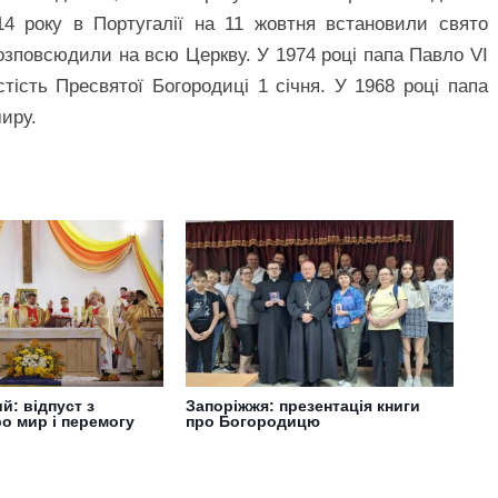
14 року в Португалії на 11 жовтня встановили свято
озповсюдили на всю Церкву. У 1974 році папа Павло VI
тість Пресвятої Богородиці 1 січня. У 1968 році папа
иру.
: відпуст з
Запоріжжя: презентація книги
о мир і перемогу
про Богородицю