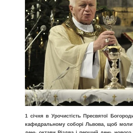
1 січня в Урочистість Пресвятої Богород
кафедральному соборі Львова, щоб молитис
день октави Різдва і перший день нового 