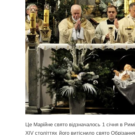
Це Марійне свято відзначалось 1 січня в Римі 
XIV століттях його витіснило свято Обрізанн