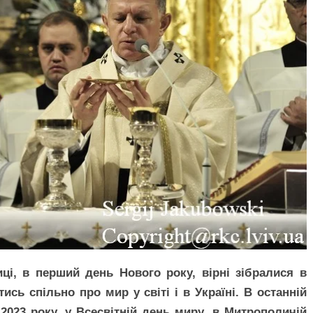
иці, в перший день Нового року, вірні зібралися в
ь спільно про мир у світі і в Україні. В останній
2023 року, у Всесвітній день миру, в Митрополичій