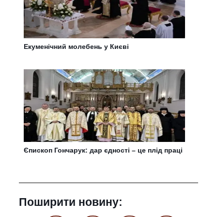
Екуменічний молебень у Києві
Єпископ Гончарук: дар єдності – це плід праці
Поширити новину: