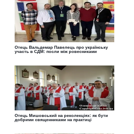
Отець Вальдемар Павелець про українську
участь в СДМ: посли між ровесниками
Отець Мишовський на реколекціях: як бути
добрими священниками на практиці