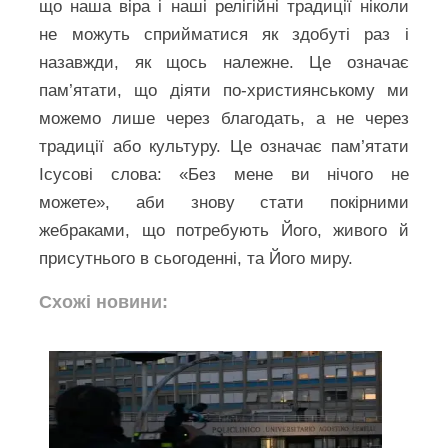
що наша віра і наші релігійні традиції ніколи
не можуть сприйматися як здобуті раз і
назавжди, як щось належне. Це означає
пам’ятати, що діяти по-християнському ми
можемо лише через благодать, а не через
традиції або культуру. Це означає пам’ятати
Ісусові слова: «Без мене ви нічого не
можете», аби знову стати покірними
жебраками, що потребують Його, живого й
присутнього в сьогоденні, та Його миру.
Схожі новини: