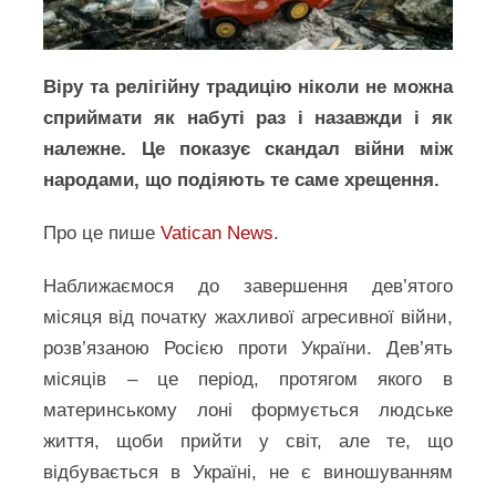
Віру та релігійну традицію ніколи не можна
сприймати як набуті раз і назавжди і як
належне. Це показує скандал війни між
народами, що подіяють те саме хрещення.
Про це пише
Vatican News
.
Наближаємося до завершення дев’ятого
місяця від початку жахливої агресивної війни,
розв’язаною Росією проти України. Дев’ять
місяців – це період, протягом якого в
материнському лоні формується людське
життя, щоби прийти у світ, але те, що
відбувається в Україні, не є виношуванням