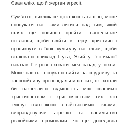
Євангелію, що й жертви агресії.
Сум’яття, викликане цією констатацією, може
спонукати нас замислитися над тим, який
шлях ще повинно пройти євангельське
послання, щоби ввійти в серця християн і
проникнути в їхню культуру настільки, щоби
втілювати приклад Ісуса, Який у Гетсиманії
наказав Петрові сховати меч назад у піхви.
Може навіть спонукати вийти на осудливу та
заспокійливу проповідальницю тих, які хотіли
би накреслити відмінність між «нашим»
християнством і християнством тих, хто
змішує святі ікони із військовими стягами,
виправдовуючи агресію та насильство
релігійними промовами, як ще донедавна