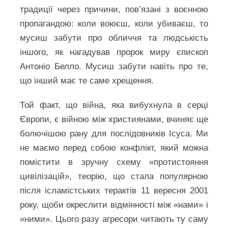
традиції через причини, пов’язані з воєнною
пропагандою: коли воюєш, коли убиваєш, то
мусиш забути про обличчя та людськість
іншого, як нагадував пророк миру єпископ
Антоніо Белло. Мусиш забути навіть про те,
що інший має те саме хрещення.
Той факт, що війна, яка вибухнула в серці
Європи, є війною між християнами, вчиняє ще
болючішою рану для послідовників Ісуса. Ми
не маємо перед собою конфлікт, який можна
помістити в зручну схему «протистояння
цивілізацій», теорію, що стала популярною
після ісламістських терактів 11 вересня 2001
року, щоби окреслити відмінності між «нами» і
«ними». Цього разу агресори читають ту саму