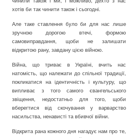
чинили також і ми, і можливо, дехто з нас
хотів би так чинити також і сьогодні.
Але таке ставлення було би для нас лише
зручною дорогою втечі, формою
самовиправдання, щоби не залишати
відкритою рану, завдану цією війною.
Війна, що триває в Україні, вчить нас
натомість, що належати до спільної традиції,
покликатися на ідентичність і культуру, що
випливає з того самого євангельського
звіщення, недостатньо для того, щоби
вберегтися від скочування у варварство
насильства, ненависті та вбивчої війни.
Відкрита рана кожного дня нагадує нам про те,