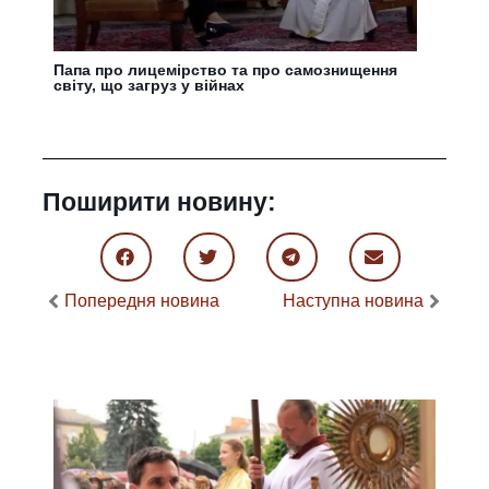
Папа про лицемірство та про самознищення
світу, що загруз у війнах
Поширити новину:
Попередня новина
Наступна новина