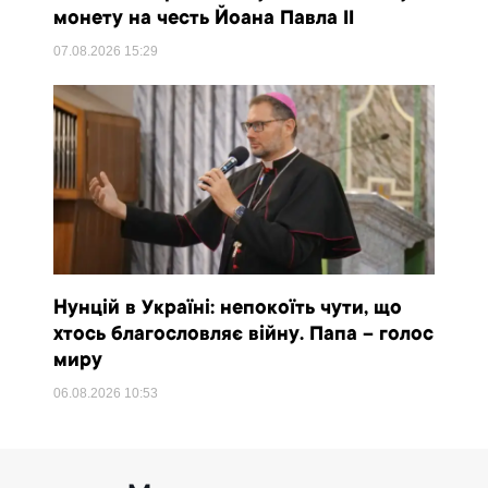
монету на честь Йоана Павла II
07.08.2026
15:29
Нунцій в Україні: непокоїть чути, що
хтось благословляє війну. Папа – голос
миру
06.08.2026
10:53