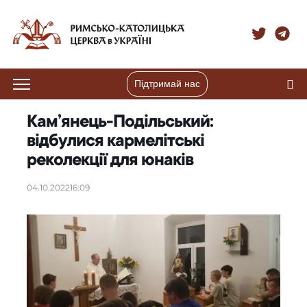
Підтримай нас
Кам’янець-Подільський:
відбулися кармелітські
реколекції для юнаків
04.10.2022
16:09