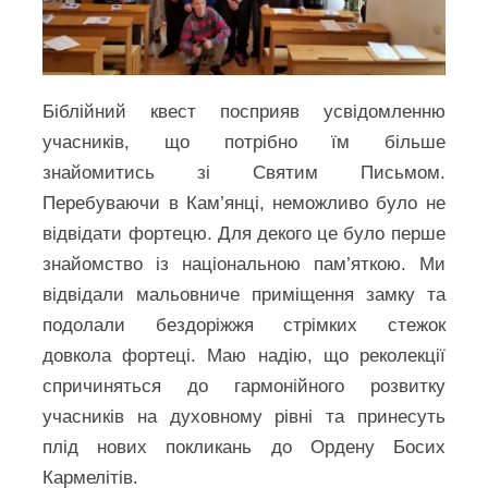
Біблійний квест посприяв усвідомленню
учасників, що потрібно їм більше
знайомитись зі Святим Письмом.
Перебуваючи в Кам’янці, неможливо було не
відвідати фортецю. Для декого це було перше
знайомство із національною пам’яткою. Ми
відвідали мальовниче приміщення замку та
подолали бездоріжжя стрімких стежок
довкола фортеці. Маю надію, що реколекції
спричиняться до гармонійного розвитку
учасників на духовному рівні та принесуть
плід нових покликань до Ордену Босих
Кармелітів.