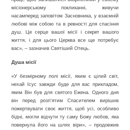
місіонерському покликанні, живучи
насамперед заповітом Засновника, у взаємній
любові між собою та в ревності для спасіння
душ. Це серце вашої місії і секрет вашого
життя, і для цього Церква все ще потребує
вас», – зазначив Святіший Отець.
Душа місії
«У безмірному полі місії, яким є цілий світ,
нехай Ісус завжди буде для вас прикладом,
яким Він був для святого Ежена. Одного дня
він перед розп’ятим Спасителем вирішив
пожертвувати своє життя, щоб усі, особливо
бідні, могли відчути ту саму Божу любов, яка
повернула його на шлях віри», – продовжив