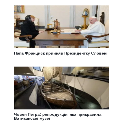
Папа Франциск прийняв Президентку Словенії
Човен Петра: репродукція, яка прикрасила
Ватиканські музеї