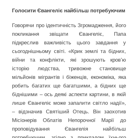
Голосити Євангеліє найбільш потребуючим
Говорячи про ідентичність Згромадження, його
покликання звіщати Євангеліє, Папа
підкреслив важливість цього завдання у
сьогоднішньому світі. «Крик землі та бідних,
війни та конфлікти, які зрошують кров’ю
історію людства, тривожне становище
мільйонів мігрантів і біженців, економіка, яка
робить багатих ще багатшими, а бідних ще
біднішими – ось деякі аспекти картини, в якій
лише Євангеліє може запалити світло надії»,
– відзначив Святіший Отець. Він заохотив
Місіонерів Облатів Непорочної Марії до
проповідування Євангелія найбільш
потребуючим, згідно з прикладом їхнього