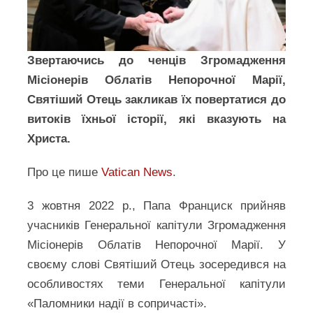
Звертаючись до ченців Згромадження
Місіонерів Облатів Непорочної Марії,
Святіший Отець закликав їх повертатися до
витоків їхньої історії, які вказують на
Христа.
Про це пише
Vatican News
.
3 жовтня 2022 р., Папа Франциск прийняв
учасників Генеральної капітули Згромадження
Місіонерів Облатів Непорочної Марії. У
своєму слові Святіший Отець зосередився на
особливостях теми Генеральної капітули
«Паломники надії в сопричасті».