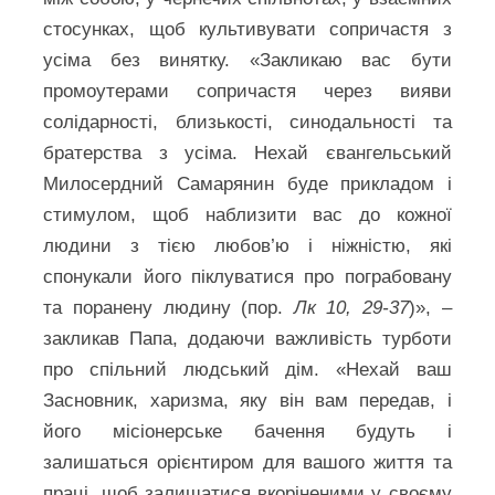
стосунках, щоб культивувати сопричастя з
усіма без винятку. «Закликаю вас бути
промоутерами сопричастя через вияви
солідарності, близькості, синодальності та
братерства з усіма. Нехай євангельський
Милосердний Самарянин буде прикладом і
стимулом, щоб наблизити вас до кожної
людини з тією любов’ю і ніжністю, які
спонукали його піклуватися про пограбовану
та поранену людину (пор.
Лк 10, 29-37
)», –
закликав Папа, додаючи важливість турботи
про спільний людський дім. «Нехай ваш
Засновник, харизма, яку він вам передав, і
його місіонерське бачення будуть і
залишаться орієнтиром для вашого життя та
праці, щоб залишатися вкоріненими у своєму