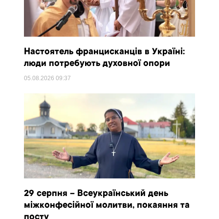
Настоятель францисканців в Україні:
люди потребують духовної опори
05.08.2026
09:37
29 серпня – Всеукраїнський день
міжконфесійної молитви, покаяння та
посту