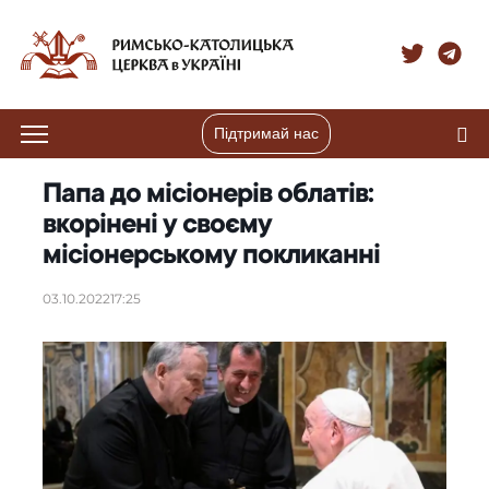
Підтримай нас
Папа до місіонерів облатів:
вкорінені у своєму
місіонерському покликанні
03.10.2022
17:25