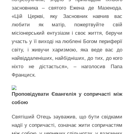
засновника – святого Ежена де Мазенода.
«Цій Церкві, яку Засновник навчив вас
любити як матір, пожертвуйте свій
місіонерський ентузіазм і своє життя, беручи
участь у її виході на люблені Богом периферії
світу, і живучи харизмою, яка веде вас до
найвіддаленіших, найбідніших, до тих, до кого
ніхто не дістається», – наголосив Папа
Франциск.
Проповідувати Євангелія у сопричасті між
собою
Святіший Отець зауважив, що бути свідками
надії у сопричасті, означає жити сопричастям
між собою, у чернечих спільнотах, у взаємних