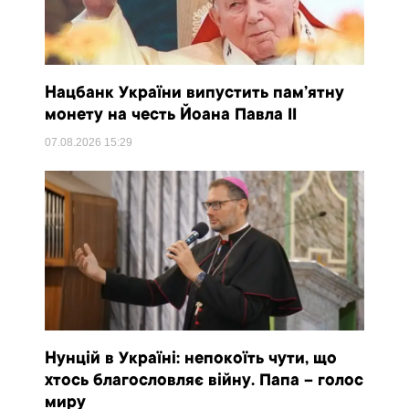
Нацбанк України випустить пам’ятну
монету на честь Йоана Павла II
07.08.2026
15:29
Нунцій в Україні: непокоїть чути, що
хтось благословляє війну. Папа – голос
миру