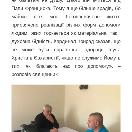
як бальзам на душу. Цього він вчиться від
Папи Франциска. Тому я ще більше зрадів, бо
майже все моє богопосвячене життя
присвячене реалізації різних форм допомоги
людям, яких торкається як матеріальна, так і
духовна бідність. Кардинал Конрад сказав, що
не може бути справжньої адорації Ісуса
Христа в Євхаристії, якщо не служимо Йому в
тих, які благають нас про допомогу», –
розповів священник.