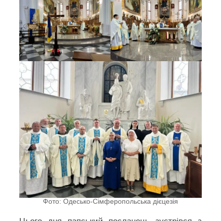
Фото: Одесько-Сімферопольська дієцезія