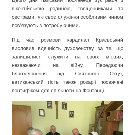
Цього дня папський посланець зустрівся з
вікентійською родиною, священниками та
сестрами, які своє служіння особливим чином
пов’язують з потребуючими.
Під час розмови кардинал Краєвський
висловив вдячність духовенству за те, що
залишилися служити на своїх місцях,
незважаючи на війну. Передаючи
благословення від Святішого Отця,
ватиканський гість також розарії посвячені
понтифіком для спільноти на Фонтанці.