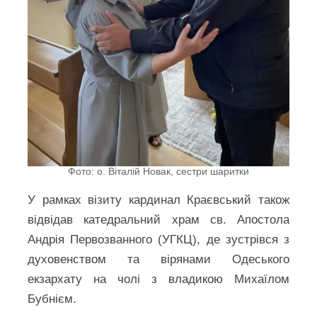
Фото: о. Віталій Новак, сестри шаритки
У рамках візиту кардинал Краєвський також
відвідав катедральний храм св. Апостола
Андрія Первозванного (УГКЦ), де зустрівся з
духовенством та вірянами Одеського
екзархату на чолі з владикою Михаїлом
Бубнієм.