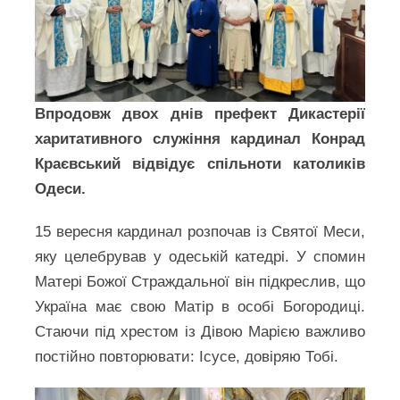
Впродовж двох днів префект Дикастерії
харитативного служіння кардинал Конрад
Краєвський відвідує спільноти католиків
Одеси.
15 вересня кардинал розпочав із Святої Меси,
яку целебрував у одеській катедрі. У спомин
Матері Божої Страждальної він підкреслив, що
Україна має свою Матір в особі Богородиці.
Стаючи під хрестом із Дівою Марією важливо
постійно повторювати: Ісусе, довіряю Тобі.