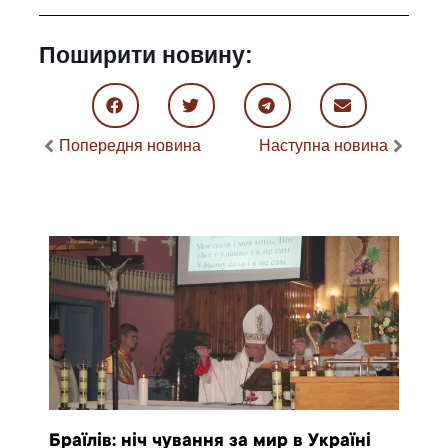
Поширити новину:
Попередня новина
Наступна новина
Браїлів: ніч чування за мир в Україні