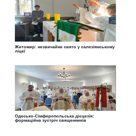
Житомир: незвичайне свято у салезіянському
ліцеї
Одесько-Сімферопольська дієцезія:
формаційна зустріч священників