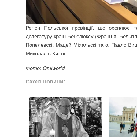
Регіон Польської провінції, що охоплює т
делегатуру країн Бенелюксу (Франція, Бельгі
Попєлевскі, Мацєй Міхальскі та о. Павло Виш
Миколая в Києві.
Фото: Omiworld
Схожі новини: