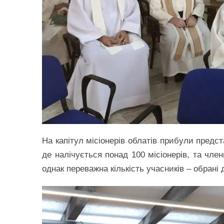
На капітул місіонерів облатів прибули предст
де налічується понад 100 місіонерів, та чле
однак переважна кількість учасників – обрані 