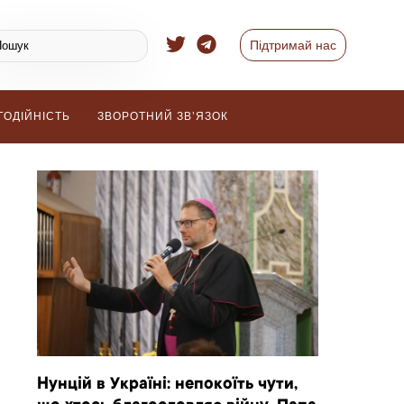
Підтримай нас
ГОДІЙНІСТЬ
ЗВОРОТНИЙ ЗВ’ЯЗОК
Нунцій в Україні: непокоїть чути,