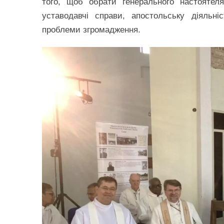
того, щоб обрати генерального настоятеля
уставодавчі справи, апостольську діяльні
проблеми згромадження.