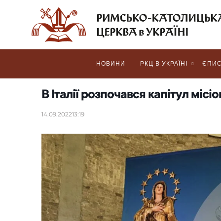
НОВИНИ
РКЦ В УКРАЇНІ
ЄПИС
В Італії розпочався капітул місіо
14.09.2022
13:19