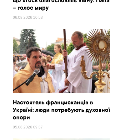
що хтось благословляє війну. Папа
– голос миру
06.08.2026
10:53
Настоятель францисканців в
Україні: люди потребують духовної
опори
05.08.2026
09:37