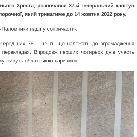
нього Хреста, розпочався 37-й генеральний капітул
орочної, який триватиме до 14 жовтня 2022 року.
«Паломники надії у сопричасті».
, серед них 78 – це ті, що належать до згромадження
у перекладах. Впродовж перших чотирьох днів участь
ому живуть облатською харизмою.