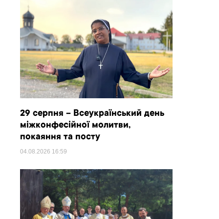
29 серпня – Всеукраїнський день
міжконфесійної молитви,
покаяння та посту
04.08.2026
16:59