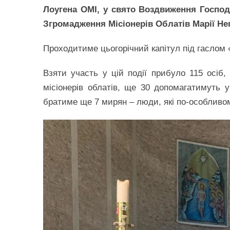
Лоугена ОМІ, у свято Воздвиження Господ
Згромадження Місіонерів Облатів Марії Неп
Проходитиме цьогорічний капітул під гаслом 
Взяти участь у цій події прибуло 115 осіб
місіонерів облатів, ще 30 допомагатимуть 
братиме ще 7 мирян – люди, які по-особлив