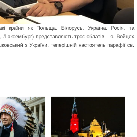
акі країни як Польща, Білорусь, Україна, Росія, та
я, Люксембург) представляють троє облатів – о. Войцєх
ковський з України, теперішній настоятель парафії св.