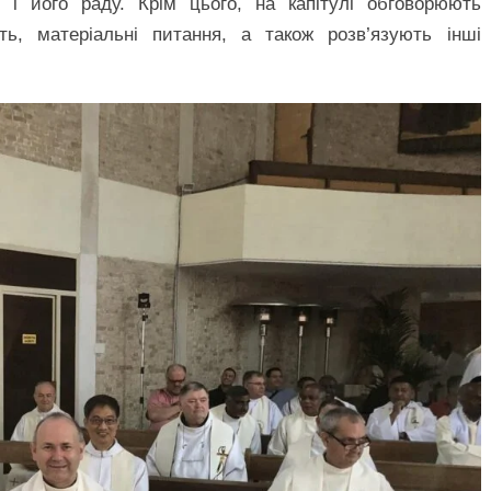
 і його раду. Крім цього, на капітулі обговорюють
сть, матеріальні питання, а також розв’язують інші