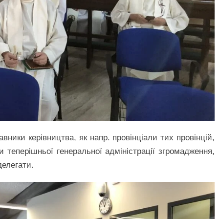
авники керівництва, як напр. провінціали тих провінцій,
ни теперішньої генеральної адміністрації згромадження,
делегати.