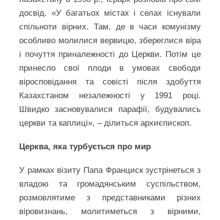
досвід. «У багатьох містах і селах існували
спільноти вірних. Там, де в часи комунізму
особливо молилися вервицю, збереглися віра
і почуття приналежності до Церкви. Потім це
принесло свої плоди в умовах свободи
віросповідання та совісті після здобуття
Казахстаном незалежності у 1991 році.
Швидко засновувалися парафії, будувались
церкви та каплиці», – ділиться архиєпископ.
Церква, яка турбується про мир
У рамках візиту Папа Франциск зустрінеться з
владою та громадянським суспільством,
розмовлятиме з представниками різних
віровизнань, молитиметься з вірними,