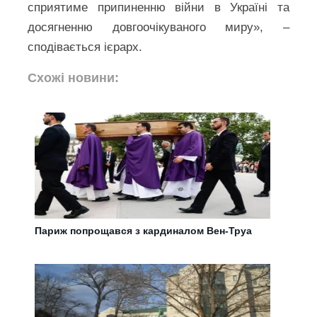
сприятиме припиненню війни в Україні та
досягненню довгоочікуваного миру», –
сподівається ієрарх.
Схожі новини:
Париж попрощався з кардиналом Вен-Труа