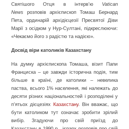
Святішого Отця в інтерв’ю
Vatican
News
розповів архієпископ Томаш Бернард
Пета, ординарій архідієцезії Пресвятої Діви
Марії з осідком у Нур-Султані, підкреслюючи:
«Чекаємо його з радістю та надією».
Досвід віри католиків Казахстану
На думку архієпископа Томаша, візит Папи
Франциска – це завжди історична подія, тим
більше в країні, де католики – невелика
паства, всього 1% населення, які належать до
десяти різних національностей і розподілені у
п’ятьох дієцезіях
Казахстану
. Він вважає, що
бути католиком тут означає зробити зрілий
вибір. Згадуючи про свій приїзд до
Казахстану в 1990 р., ієрарх розповів про свій