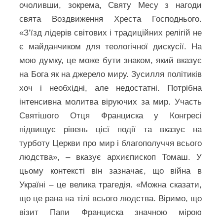
очоливши, зокрема, Святу Месу з нагоди
свята Воздвиження Хреста Господнього.
«З’їзд лідерів світових і традиційних релігій не
є майданчиком для теологічної дискусії. На
мою думку, це може бути знаком, який вказує
на Бога як на джерело миру. Зусилля політиків
хоч і необхідні, але недостатні. Потрібна
інтенсивна молитва віруючих за мир. Участь
Святішого Отця Франциска у Конгресі
підвищує рівень цієї події та вказує на
турботу Церкви про мир і благополуччя всього
людства», – вказує архиєпископ Томаш. У
цьому контексті він зазначає, що війна в
Україні – це велика трагедія. «Можна сказати,
що це рана на тілі всього людства. Віримо, що
візит Папи Франциска значною мірою