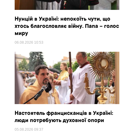
Нунцій в Україні: непокоїть чути, що
хтось благословляє війну. Папа – голос
миру
06.08.2026
10:53
Настоятель францисканців в Україні:
люди потребують духовної опори
05.08.2026
09:37