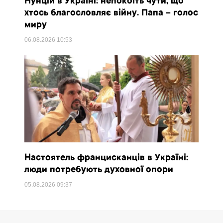
Нунцій в Україні: непокоїть чути, що
хтось благословляє війну. Папа – голос
миру
06.08.2026
10:53
Настоятель францисканців в Україні:
люди потребують духовної опори
05.08.2026
09:37