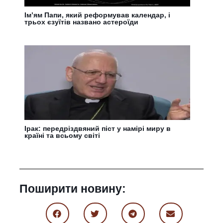
Ім’ям Папи, який реформував календар, і
трьох єзуїтів названо астероїди
Ірак: передріздвяний піст у намірі миру в
країні та всьому світі
Поширити новину: