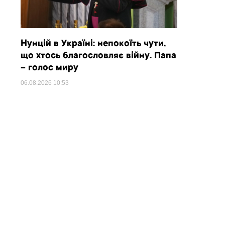
Нунцій в Україні: непокоїть чути,
що хтось благословляє війну. Папа
– голос миру
06.08.2026
10:53