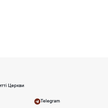
итті Церкви
Telegram