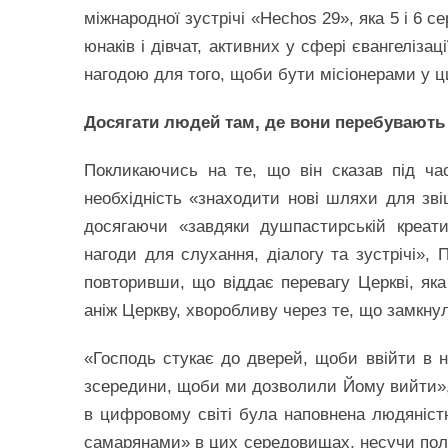
міжнародної зустрічі «Hechos 29», яка 5 і 6 
юнаків і дівчат, активних у сфері євангеліза
нагодою для того, щоби бути місіонерами у
Досягати людей там, де вони перебувають
Покликаючись на те, що він сказав під ча
необхідність «знаходити нові шляхи для зві
досягаючи «завдяки душпастирській креат
нагоди для слухання, діалогу та зустрічі», 
повторивши, що віддає перевагу Церкві, яка 
аніж Церкву, хворобливу через те, що замкнул
«Господь стукає до дверей, щоби ввійти в н
зсередини, щоби ми дозволили Йому вийти»,
в цифровому світі була наповнена людяніс
самарянами» в цих середовищах, несучи поле