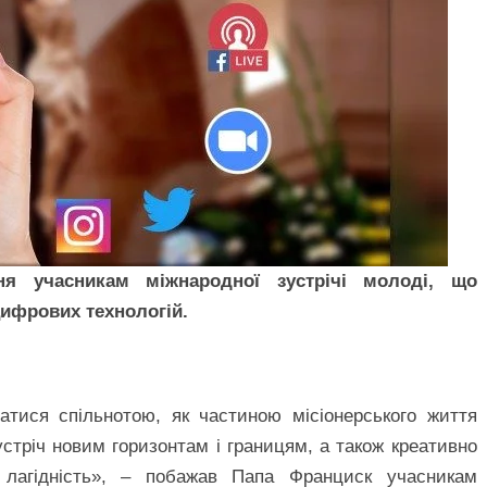
ня учасникам міжнародної зустрічі молоді, що
цифрових технологій.
тися спільнотою, як частиною місіонерського життя
стріч новим горизонтам і границям, а також креативно
лагідність», – побажав Папа Франциск учасникам