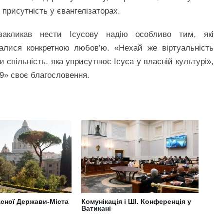
 присутність у євангелізаторах.
кликав нести Ісусову надію особливо тим, які
алися конкретною любов’ю. «Нехай же віртуальність
спільність, яка уприсутнює Ісуса у власній культурі»,
9» своє благословення.
асної Держави-Міста
Комунікація і ШІ. Конференція у
Ватикані