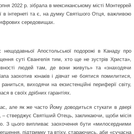
серпня 2022 р. зібрала в мексиканському місті Монтеррей
ції в інтернеті та є, на думку Святішого Отця, важливою
 цифрових середовищах.
с нещодавньої Апостольської подорожі в Канаду про
щення суті Євангелія тим, хто ще не зустрів Христа»,
ивності людей там, де вони живуть» та «знаходячи
Папа заохотив юнаків і дівчат не боятися помилитися,
раниться, виходячи на екзистенційні периферії світу,
ася в своїх дрібних гарантіях.
ас, але як же часто Йому доводиться стукати в двері
 – стверджує Святіший Отець, закликаючи, щоби місія
тю. З цього випливає заохочення бути «милосердними
гшення, підтримку та втіху, стараючись, аби «сучасна