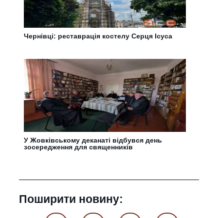
Чернівці: реставрація костелу Серця Ісуса
У Жовківському деканаті відбувся день
зосередження для священників
Поширити новину: