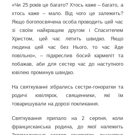
«Чи 25 років це багато? Хтось каже – багато, а
хтось каже – мало. Від чого це залежить?
Якщо богопосвячена особа проводить цей час
зі своїм найкращим другом і Спасителем
Христом, цей час летить швидко. Якщо
людина цей час без Нього, то час йде
повільно», – підкреслив босий кармеліт та
побажав, аби для сестер час до наступного
ювілею проминув швидко.
На святкуванні зібрались сестри-гоноратки та
родичі ювілярок, священники, які їм
товаришували на дорозі покликання.
Святкування припало на 2 серпня, коли
францисканська родина, до якої належить