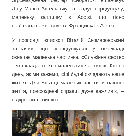
Згромадження сестер гонораток, вшановує
Діву Марію Ангельську та згадує порціункулу,
маленьку капличку в Ассізі, що тісно
пов’язана із життям св. Франциска з Ассізі.
У проповіді єпископ Віталій Скомаровський
зазначив, що «порціункула» у перекладі
означає маленька частинка. «Служіння сестер
теж складається з маленьких частинок. Кожен
день, як ми кажемо, сірі будні складають наше
життя. Для Бога ці маленькі часточки нашого
життя, повсякденні справи, дуже важливі», –
підкреслив єпископ.