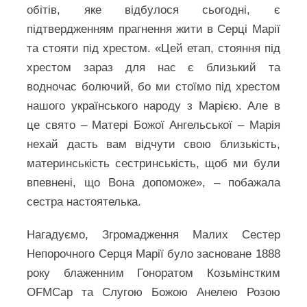
обітів, яке відбулося сьогодні, є
підтвердженням прагнення жити в Серці Марії
та стояти під хрестом. «Цей етап, стояння під
хрестом зараз для нас є близький та
водночас болючий, бо ми стоїмо під хрестом
нашого українського народу з Марією. Але в
це свято – Матері Божої Ангельської – Марія
нехай дасть вам відчути свою близькість,
материнськість сестринськість, щоб ми були
впевнені, що Вона допоможе», – побажала
сестра настоятелька.
Нагадуємо, Згромадження Малих Сестер
Непорочного Серця Марії було засноване 1888
року блаженним Гоноратом Козьмінстким
OFMCap та Слугою Божою Анелею Розою