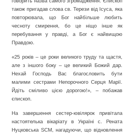
говорить назва самого згромадження. Єпископ
також пригадав слова св. Терези від Ісуса, яка
повторювала, що Бог найбільше любить
чесноту смирення, бо це ніщо інше як
перебування у правді, а Бог є найвищою
Правдою.
«25 років – це роки великого труду та щастя,
але з іншого боку – це великий Божий дар.
Нехай Господь Вас благословить бути
малими сестрами Непорочного Серця Марії.
Йдіть сміливо цією дорогою!», – побажав
єпископ.
На завершення сестер-ювілярок привітала
настоятелька вікаріату в Україні с. Рената
Нуцковська SCM, нагадуючи, що відновлення