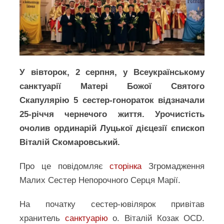
У вівторок, 2 серпня, у Всеукраїнському
санктуарії Матері Божої Святого
Скапулярію 5 сестер-гонораток відзначали
25-річчя чернечого життя. Урочистість
очолив ординарій Луцької дієцезії єпископ
Віталій Скомаровський.
Про це повідомляє
сторінка
Згромадження
Малих Сестер Непорочного Серця Марії.
На початку сестер-ювілярок привітав
хранитель
санктуарію
о. Віталій Козак OCD.