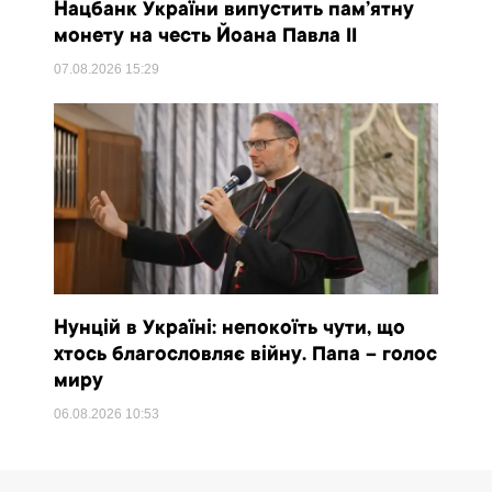
Нацбанк України випустить пам’ятну
монету на честь Йоана Павла II
07.08.2026
15:29
Нунцій в Україні: непокоїть чути, що
хтось благословляє війну. Папа – голос
миру
06.08.2026
10:53