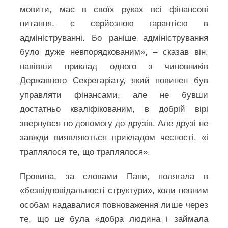
мовити, має в своїх руках всі фінансові
питання, є серйозною гарантією в
адмініструванні. Бо раніше адміністрування
було дуже невпорядкованим», – сказав він,
навівши приклад одного з чиновників
Державного Секретаріату, який повинен був
управляти фінансами, але не бувши
достатньо кваліфікованим, в добрій вірі
звернувся по допомогу до друзів. Але друзі не
завжди виявляються прикладом чесності, «і
траплялося те, що траплялося».
Провина, за словами Папи, полягала в
«безвідповідальності структури», коли певним
особам надавалися повноваження лише через
те, що це була «добра людина і займала