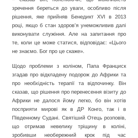
зречення береться до уваги, особливо після
рішення, яке прийняв Бенедикт XVI в 2013
році, якщо б стан здоров’я унеможливив далі
виконувати служіння. Але на запитання про
те, коли це може статися, відповідає: «Цього
не знаємо. Бог про це скаже».
Щодо проблеми з коліном, Папа Франциск
згадав про відкладену подорож до Африки та
про необхідність терапії та відпочинку. Він
сказав, що рішення про перенесення візиту до
Африки не далося йому легко, бо він хотів
посприяти мирові як в ДР Конго, так і в
Південному Судані. Святіший Отець розповів,
що отримав невелику тріщину в коліні,
зробивши необережний крок під час