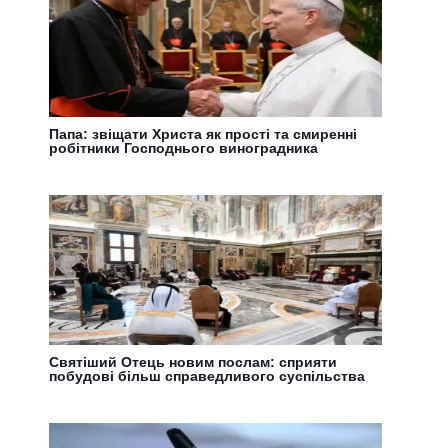
Папа: звіщати Христа як прості та смиренні
робітники Господнього виноградника
Святіший Отець новим послам: сприяти
побудові більш справедливого суспільства