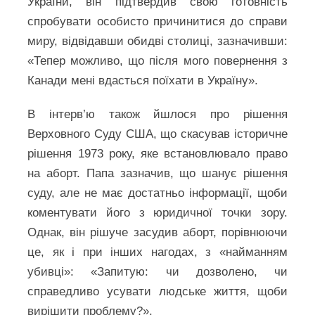
України, він підтвердив свою готовність
спробувати особисто причинитися до справи
миру, відвідавши обидві столиці, зазначивши:
«Тепер можливо, що після мого повернення з
Канади мені вдасться поїхати в Україну».
В інтерв’ю також йшлося про рішення
Верховного Суду США, що скасував історичне
рішення 1973 року, яке встановлювало право
на аборт. Папа зазначив, що шанує рішення
суду, але не має достатньо інформації, щоби
коментувати його з юридичної точки зору.
Однак, він рішуче засудив аборт, порівнюючи
це, як і при інших нагодах, з «найманням
убивці»: «Запитую: чи дозволено, чи
справедливо усувати людське життя, щоби
вирішити проблему?».