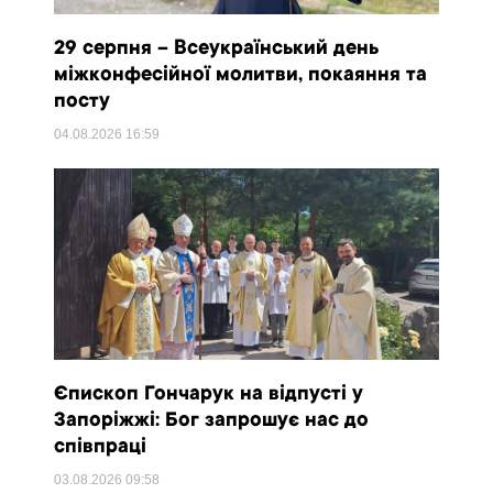
29 серпня – Всеукраїнський день
міжконфесійної молитви, покаяння та
посту
04.08.2026
16:59
Єпископ Гончарук на відпусті у
Запоріжжі: Бог запрошує нас до
співпраці
03.08.2026
09:58