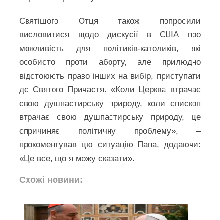
Святішого Отця також попросили
висловитися щодо дискусії в США про
можливість для політиків-католиків, які
особисто проти аборту, але прилюдно
відстоюють право інших на вибір, приступати
до Святого Причастя. «Коли Церква втрачає
свою душпастирську природу, коли єпископ
втрачає свою душпастирську природу, це
спричиняє політичну проблему», –
прокоментував цю ситуацію Папа, додаючи:
«Це все, що я можу сказати».
Схожі новини: