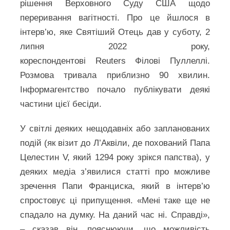
рішення Верховного Суду США щодо
переривання вагітності. Про це йшлося в
інтерв’ю, яке Святіший Отець дав у суботу, 2
липня 2022 року,
кореспондентові Reuters Філові Пуллеллі.
Розмова тривала приблизно 90 хвилин.
Інформагентство почало публікувати деякі
частини цієї бесіди.
У світлі деяких нещодавніх або запланованих
подій (як візит до Л’Аквіли, де похований Папа
Целестин V, який 1294 року зрікся папства), у
деяких медіа з’явилися статті про можливе
зречення Папи Франциска, який в інтерв’ю
спростовує ці припущення. «Мені таке ще не
спадало на думку. На даний час ні. Справді»,
– сказав він, пояснюючи, що можливість