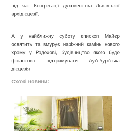
під час Конгрегації духовенства Львівської
архідієцезії.
А у найближчу суботу єпископ Майєр
освятить та вмурує наріжний камінь нового
храму у Радехові, будівництво якого буде
фінансово підтримувати Ауґсбурґська
дієцезія
Схожі новини: