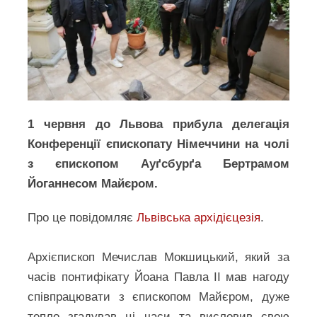
1 червня до Львова прибула делегація
Конференції єпископату Німеччини на чолі
з єпископом Ауґсбурґа Бертрамом
Йоганнесом Майєром.
Про це повідомляє
Львівська архідієцезія
.
Архієпископ Мечислав Мокшицький, який за
часів понтифікату Йоана Павла ІІ мав нагоду
співпрацювати з єпископом Майєром, дуже
тепло згадував ці часи та висловив свою