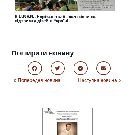
S.U.P.E.R.: Карітас Італії і салезіяни на
підтримку дітей в Україні
Поширити новину:
Попередня новина
Наступна новина