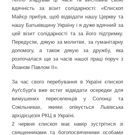
вдячність за візит солідарності: «Єпископ
Майєр прибув, щоб відвідати нашу Церкву та
нашу Батьківщину Україну і я дуже вдячний за
цей візит солідарності та за його підтримку.
Передусім, дякую за молитви, за гуманітарну
допомогу, а також дякую за дружбу, яка
розпочалася ще за часів нашої праці поруч з
Йоаном Павлом ІІ».
За час свого перебування в Україні єпископ
Ауґсбурґа вже встиг відвідати осередки для
вимушених переселенців у Солонці та
Сокільниках, якими опікується Львівська
архідієцезія РКЦ в Україні.
2 червня єпископ має намір зустрітися зі
священниками та богопосвяченими особами