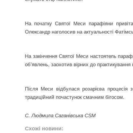
На початку Святої Меси парафіяни привіта
Олександр наголосив на актуальності Фатімськ
На закінчення Святої Меси настоятель параф
об’явлень, заохотив вірних до практикування 
Після Меси відбулася розарієва процесія 
традиційний почастунок смачним бігосом.
С. Людмила Саганівська CSM
Схожі новини: