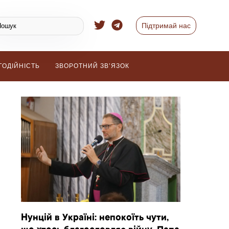
Підтримай нас
ГОДІЙНІСТЬ
ЗВОРОТНИЙ ЗВ’ЯЗОК
Нунцій в Україні: непокоїть чути,