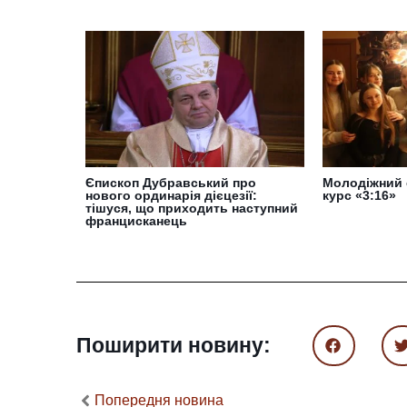
Єпископ Дубравський про
Молодіжний 
нового ординарія дієцезії:
курс «3:16»
тішуся, що приходить наступний
францисканець
Поширити новину:
Попередня новина