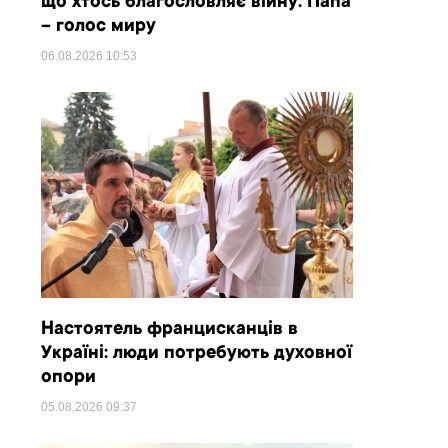
що хтось благословляє війну. Папа
– голос миру
06.08.2026
10:53
Настоятель францисканців в
Україні: люди потребують духовної
опори
05.08.2026
09:37