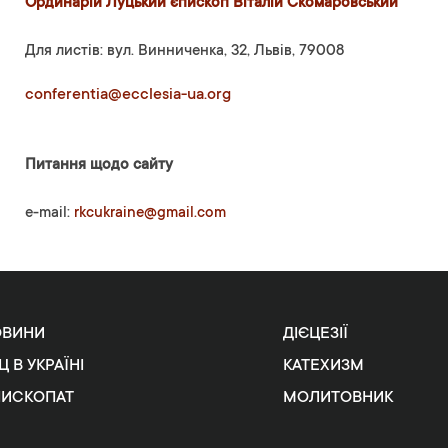
Ординарій Луцький єпископ Віталій Скомаровський
Для листів: вул. Винниченка, 32, Львів, 79008
conferentia@ecclesia-ua.org
Питання щодо сайту
e-mail:
rkcukraine@gmail.com
ОВИНИ
ДІЄЦЕЗІЇ
Ц В УКРАЇНІ
КАТЕХИЗМ
ПИСКОПАТ
МОЛИТОВНИК