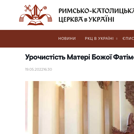
НОВИНИ
РКЦ В УКРАЇНІ
ЄПИС
Урочистість Матері Божої Фатім
19.05.2022
16:30