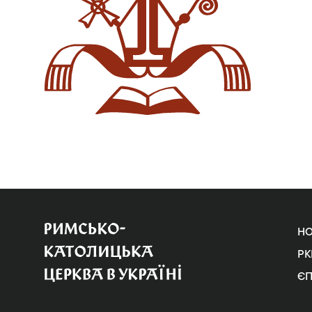
Н
РК
Є