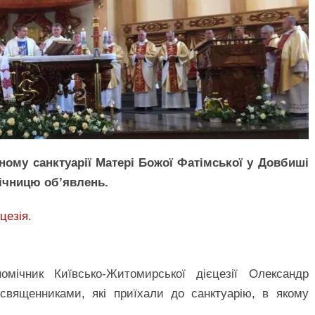
ьному санктуарії Матері Божої Фатімської у Довбиші
річницю об’явлень.
цезія
.
мічник Київсько-Житомирської дієцезії Олександр
священниками, які приїхали до санктуарію, в якому