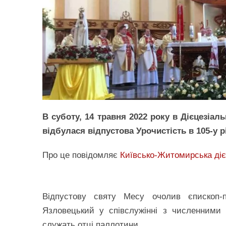
В суботу, 14 травня 2022 року в Дієцезіал
відбулася відпустова Урочистість в 105-у 
Про це повідомляє
Київсько-Житомирська діє
Відпустову святу Месу очолив єпископ-по
Язловецький у співслужінні з численними 
служать отці паллотини.