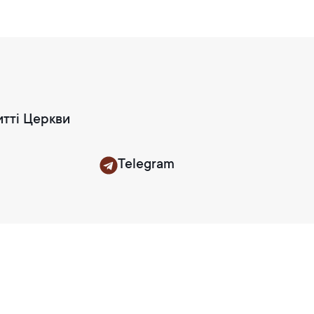
итті Церкви
Telegram