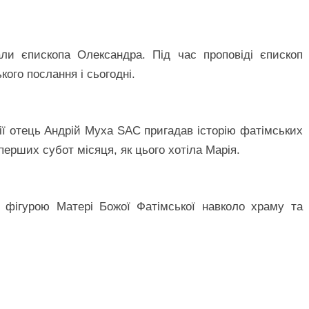
ли єпископа Олександра. Під час проповіді єпископ
ого послання і сьогодні.
ії отець Андрій Муха SAC пригадав історію фатімських
перших субот місяця, як цього хотіла Марія.
з фігурою Матері Божої Фатімської навколо храму та