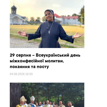
29 серпня – Всеукраїнський день
міжконфесійної молитви,
покаяння та посту
04.08.2026
16:59