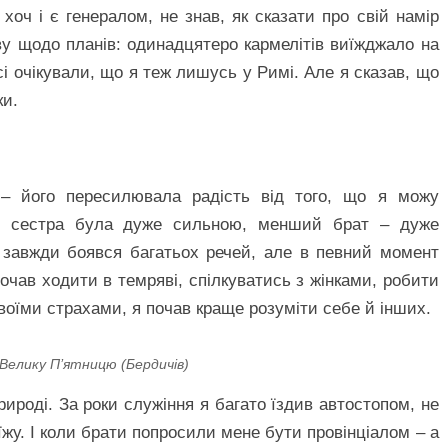
 хоч і є генералом, не знав, як сказати про свій намір
ву щодо планів: одинадцятеро кармелітів виїжджало на
сі очікували, що я теж лишусь у Римі. Але я сказав, що
ки.
– його пересилювала радість від того, що я можу
я сестра була дуже сильною, менший брат – дуже
 завжди боявся багатьох речей, але в певний момент
очав ходити в темряві, спілкуватись з жінками, робити
 своїми страхами, я почав краще розуміти себе й інших.
 Велику П’ятницю (Бердичів)
рироді. За роки служіння я багато їздив автостопом, не
їжу. І коли брати попросили мене бути провінціалом – а