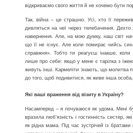
відкриваємо свого життя й не хочемо бути по
Так, війна – це страшно. Усі, хто її переж
дивляться на неї через телебачення. Дехто 
навернення. Але, на мою думку, наш світ нач
що її не існує. Але коли помирає чийсь син
справжня». Тобто ти реагуєш інакше, коли
лише про себе: якщо у мене є тарілка з їжею
живуть інші. Кармеліти знають, що молитва п
до того, щоб подивитися, як живе інша особа
Які ваші враження від візиту в Україну?
Насамперед – я почуваюся як удома. Мені бу
вразила люб’язність і гостинність сестер, я
як рідна мама. Під час зустрічей із братами