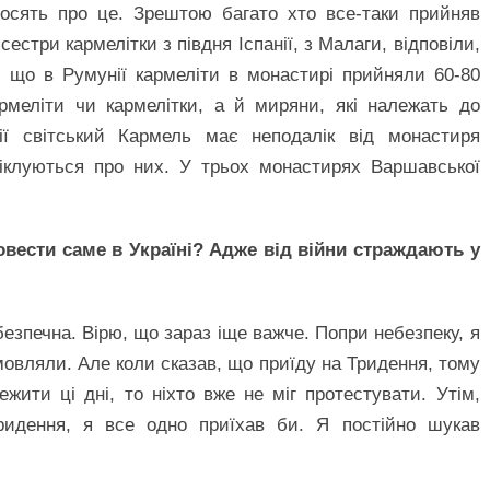
росять про це. Зрештою багато хто все-таки прийняв
естри кармелітки з півдня Іспанії, з Малаги, відповіли,
 що в Румунії кармеліти в монастирі прийняли 60-80
рмеліти чи кармелітки, а й миряни, які належать до
ї світський Кармель має неподалік від монастиря
іклуються про них. У трьох монастирях Варшавської
вести саме в Україні? Адже від війни страждають у
езпечна. Вірю, що зараз іще важче. Попри небезпеку, я
дмовляли. Але коли сказав, що приїду на Тридення, тому
ити ці дні, то ніхто вже не міг протестувати. Утім,
ридення, я все одно приїхав би. Я постійно шукав