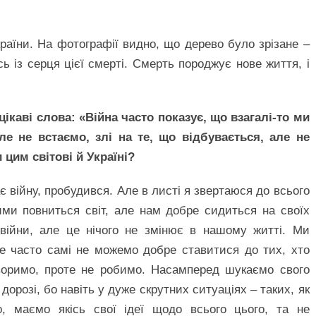
раїни. На фотографії видно, що дерево було зрізане –
 із серця цієї смерті. Смерть породжує нове життя, і
каві слова: «Війна часто показує, що взагалі-то ми
ле не встаємо, злі на те, що відбувається, але не
 цим світові й Україні?
 війну, пробудився. Але в листі я звертаюся до всього
ми повниться світ, але нам добре сидиться на своїх
війни, але це нічого не змінює в нашому житті. Ми
ле часто самі не можемо добре ставитися до тих, хто
оворимо, проте не робимо. Насамперед шукаємо свого
дорозі, бо навіть у дуже скрутних ситуаціях – таких, як
, маємо якісь свої ідеї щодо всього цього, та не