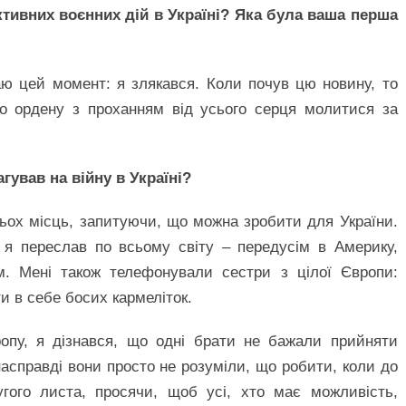
ктивних воєнних дій в Україні? Яка була ваша перша
аю цей момент: я злякався. Коли почув цю новину, то
го ордену з проханням від усього серця молитися за
гував на війну в Україні?
ьох місць, запитуючи, що можна зробити для України.
в я переслав по всьому світу – передусім в Америку,
м. Мені також телефонували сестри з цілої Європи:
ти в себе босих кармеліток.
опу, я дізнався, що одні брати не бажали прийняти
насправді вони просто не розуміли, що робити, коли до
угого листа, просячи, щоб усі, хто має можливість,