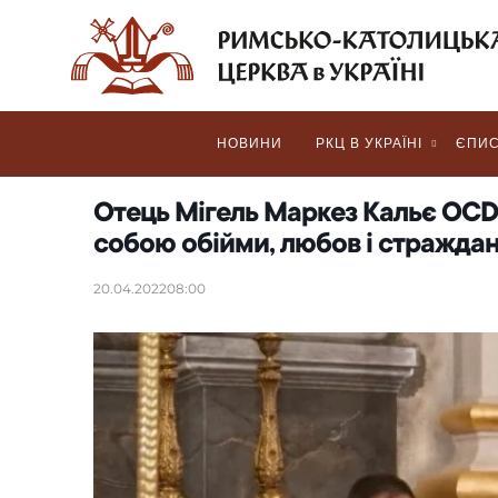
НОВИНИ
РКЦ В УКРАЇНІ
ЄПИС
Отець Мігель Маркез Кальє OCD 
собою обійми, любов і стражда
20.04.2022
08:00