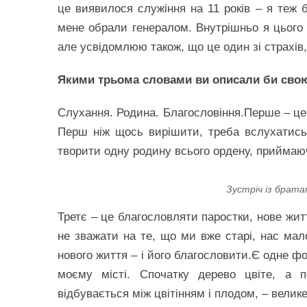
це виявилося служіння на 11 років – я теж 
мене обрали генералом. Внутрішньо я цього 
але усвідомлюю також, що це один зі страхів,
Якими трьома словами ви описали би свою
Слухання. Родина. Благословіння.Перше – це 
Перш ніж щось вирішити, треба вслухатись
творити одну родину всього ордену, приймаюч
Зустріч із брат
Третє – це благословляти паростки, нове жит
не зважати на те, що ми вже старі, нас мал
нового життя – і його благословити.Є одне ф
моєму місті. Спочатку дерево цвіте, а 
відбувається між цвітінням і плодом, – велик