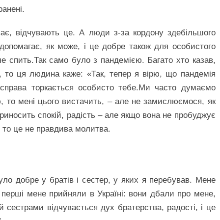
ранені.
иває, відчувають це. А люди з-за кордону здебільшого
допомагає, як може, і це добре також для особистого
е спить.Так само було з пандемією. Багато хто казав,
, то ця людина каже: «Так, тепер я вірю, що пандемія
 справа торкається особисто тебе.Ми часто думаємо
, то мені цього вистачить, – але не замислюємося, як
риносить спокій, радість – але якщо вона не пробуджує
, то це не правдива молитва.
ло добре у братів і сестер, у яких я перебував. Мене
кі перші мене прийняли в Україні: вони дбали про мене,
 й сестрами відчувається дух братерства, радості, і це