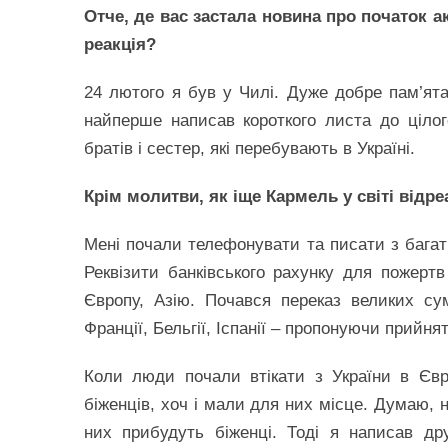
Отче, де вас застала новина про початок а
реакція?
24 лютого я був у Чилі. Дуже добре пам’ят
найперше написав короткого листа до ціло
братів і сестер, які перебувають в Україні.
Крім молитви, як іще Кармель у світі відреа
Мені почали телефонувати та писати з багат
Реквізити банківського рахунку для пожерт
Європу, Азію. Почався переказ великих су
Франції, Бельгії, Іспанії – пропонуючи прийня
Коли люди почали втікати з України в Євр
біженців, хоч і мали для них місце. Думаю, 
них прибудуть біженці. Тоді я написав др