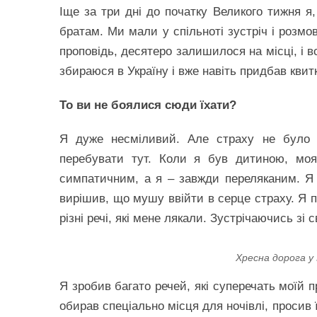
Іще за три дні до початку Великого тижня я,
братам. Ми мали у спільноті зустріч і розмо
проповідь, десятеро залишилося на місці, і в
збираюся в Україну і вже навіть придбав квит
То ви не боялися сюди їхати?
Я дуже несміливий. Але страху не було 
перебувати тут. Коли я був дитиною, мо
симпатичним, а я – завжди переляканим. Я
вирішив, що мушу ввійти в серце страху. Я п
різні речі, які мене лякали. Зустрічаючись зі
Хресна дорога у
Я зробив багато речей, які суперечать моїй п
обирав спеціально місця для ночівлі, просив 