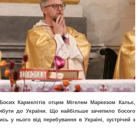
Босих Кармелітів отцем Мігелем Маркезом Кальє,
ибути до України. Що найбільше зачепило босого
сь у нього від перебування в Україні, зустрічей з