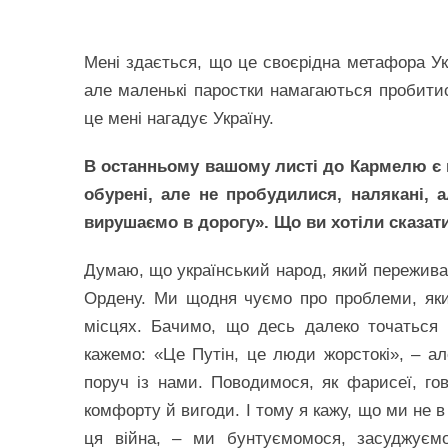
Мені здається, що це своєрідна метафора Ук
але маленькі паростки намагаються пробитись
це мені нагадує Україну.
В останньому вашому листі до Кармелю є ці
обурені, але не пробудилися, налякані, а
вирушаємо в дорогу». Що ви хотіли сказати
Думаю, що український народ, який переживає
Ордену. Ми щодня чуємо про проблеми, яки
місцях. Бачимо, що десь далеко точаться 
кажемо: «Це Путін, це люди жорстокі», – а
поруч із нами. Поводимося, як фарисеї, г
комфорту й вигоди. І тому я кажу, що ми не в 
ця війна, – ми бунтуємомося, засуджуємо