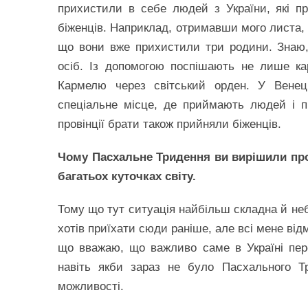
прихистили в себе людей з України, які п
біженців. Наприклад, отримавши мого листа, с
що вони вже прихистили три родини. Знаю,
осіб. Із допомогою поспішають не лише ка
Кармелю через світський орден. У Венеці
спеціальне місце, де приймають людей і п
провінції брати також прийняли біженців.
Чому Пасхальне Тридення ви вирішили про
багатьох куточках світу.
Тому що тут ситуація найбільш складна й неб
хотів приїхати сюди раніше, але всі мене ві
що вважаю, що важливо саме в Україні переж
навіть якби зараз не було Пасхального Т
можливості.