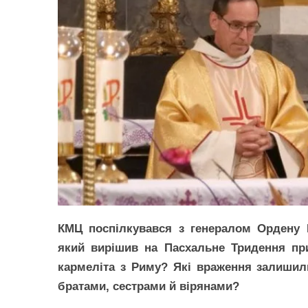
КМЦ поспілкувався з генералом Ордену 
який вирішив на Пасхальне Тридення пр
кармеліта з Риму? Які враження залишили
братами, сестрами й вірянами?