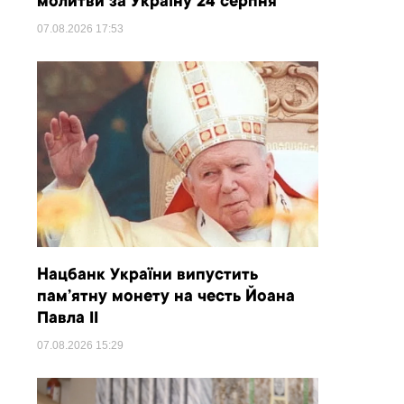
молитви за Україну 24 серпня
07.08.2026
17:53
Нацбанк України випустить
пам’ятну монету на честь Йоана
Павла II
07.08.2026
15:29