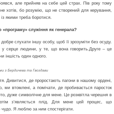
боявся, але прийняв на себе цей страх. Пів року тому
не хотів, бо розумію, що не створений для керування,
 із якими треба боротися.
 «програму» служіння як генерала?
добре слухати іншу особу, щоб її зрозуміти без осуду.
 у серце людини, у те, що вона говорить.Друге – це
и іншість один одного.
ами з Бердичева та Гвоздави
тя. Дивитися, де проростають пагони в нашому ордені,
о, ми втомлені, а помічати, де пробивається паросток
ото, дуже символічне для мене. Це розквітла черешня в
потім з’являється плід. Для мене цей процес, що
е чудо. Я люблю за ним спостерігати.