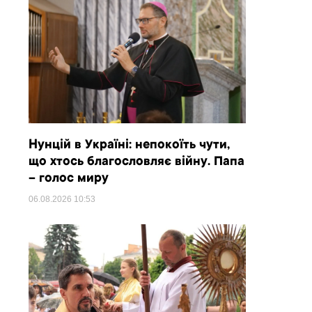
Нунцій в Україні: непокоїть чути,
що хтось благословляє війну. Папа
– голос миру
06.08.2026
10:53