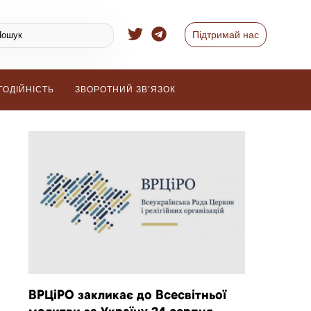
Підтримай нас
ГОДІЙНІСТЬ
ЗВОРОТНИЙ ЗВ’ЯЗОК
ВРЦіРО закликає до Всесвітньої